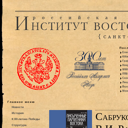
Пос
Ели
Юби
Гра
Некр
WMO:
ППВ 
Ско
Лекц
Выс
Моно
Главное меню
Новости
Сабрук
История
К 80-летию Победы
Структура