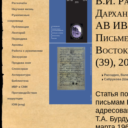
В.И. Р
Personalia
Дархан
Научная жизнь
Рукописные
сокровища
АВ ИВР
Публикации
Лекторий
Письме
Периодика
Архивы
Восток
Работа с рукописями
Экскурсии
(39), 2
Продажа книг
Спонсорам
Аспирантура
Рассадин, Вал
Сабрукова (Ша
Библиотека
ИВР в СМИ
Статья п
Противодействие
коррупции
письмам 
IOM (eng)
адресова
Т.А. Бурд
марта 196