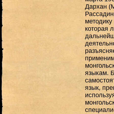
Дархан (М
Рассадин
методику 
которая л
дальнейш
деятельн
разъясня
применим
монгольск
языкам. 
самостоя
язык, пре
используя
монгольск
специалис