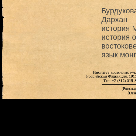
Бурдуков
Дархан
история 
история 
востоков
язык мон