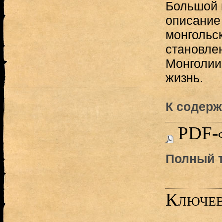
Большой 
описание
монгольс
становле
Монголии,
жизнь.
К содерж
PDF-
Полный т
Ключев