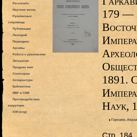
Гаркави
Personalia
179 — 
Научная жизнь
Рукописные
сокровища
Восточ
Публикации
Лекторий
Импера
Периодика
Архивы
Археол
Работа с рукописями
Экскурсии
Общест
Продажа книг
Спонсорам
1891. 
Аспирантура
Библиотека
Импера
ИВР в СМИ
Противодействие
Наук, 1
коррупции
IOM (eng)
Гаркави, Авра
Стр. 184,