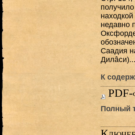
получило
находкой 
недавно 
Оксфорде
обозначе
Саадия называе
Дилâси)..
К содерж
PDF-
Полный т
Ключев