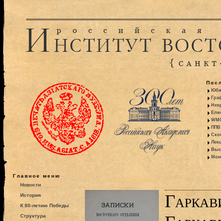
Пос
Юби
Гра
Некр
Ели
WMO:
ППВ 
Ско
Лекц
Выс
Моно
Главное меню
Новости
Гаркави
История
К 80-летию Победы
Структура