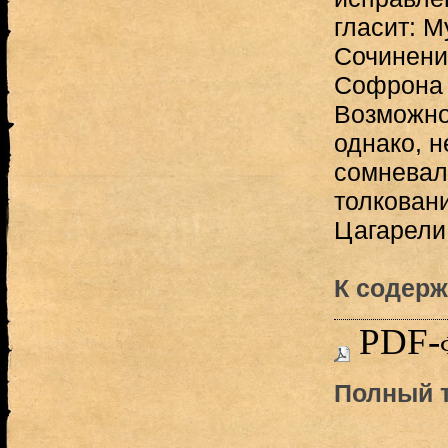
гласит: М
Сочинени
Софрона 
Возможно
однако, н
сомневал
толковани
Цагарели.
К содерж
PDF-
Полный т