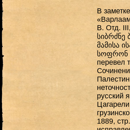
В заметке
«Варлаам
В. Отд. II
სიბრძნე
მამისა ი
სოფრონ 
перевел 
Сочинени
Палестин
неточнос
русский я
Цагарели
грузинско
1889, стр.
исправле