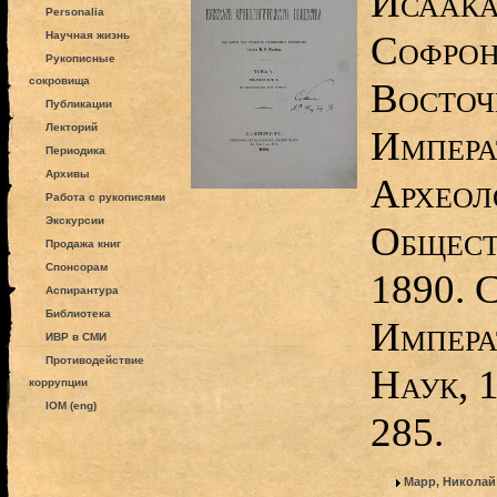
Исаака
Personalia
Софрон
Научная жизнь
Рукописные
сокровища
Восточ
Публикации
Лекторий
Импера
Периодика
Архивы
Археол
Работа с рукописями
Экскурсии
Общест
Продажа книг
Спонсорам
1890. 
Аспирантура
Библиотека
Импера
ИВР в СМИ
Противодействие
Наук, 
коррупции
IOM (eng)
285.
Марр, Николай