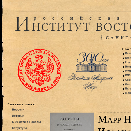
Пос
Ели
Юби
Гра
Некр
WMO:
ППВ 
Ско
Лекц
Выс
Моно
Главное меню
Новости
Марр Н
История
К 80-летию Победы
Структура