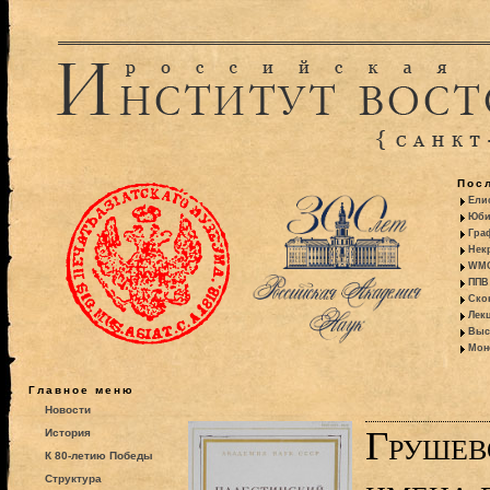
Пос
Ели
Юби
Гра
Некр
WMO:
ППВ 
Ско
Лекц
Выс
Моно
Главное меню
Новости
Грушев
История
К 80-летию Победы
Структура