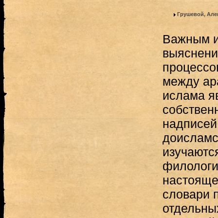
Грушевой, Але
Важным и
выяснени
процессо
между ар
ислама я
собствен
надписей
доисламс
изучаютс
филологи
настояще
словари 
отдельны