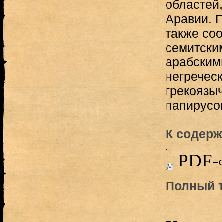
областей,
Аравии. 
также со
семитским
арабским
негречес
грекоязы
папирусов
К содерж
PDF-
Полный т