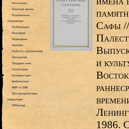
имена 
Personalia
памятн
Научная жизнь
Рукописные
сокровища
Сафы /
Публикации
Лекторий
Палест
Периодика
Архивы
Выпуск
Работа с рукописями
Экскурсии
и куль
Продажа книг
Спонсорам
Восток
Аспирантура
Библиотека
раннес
ИВР в СМИ
Противодействие
времени
коррупции
IOM (eng)
Ленинг
1986. 