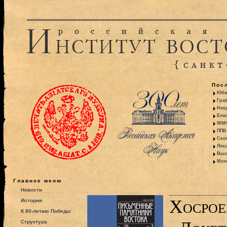
Пос
Юби
Гра
Некр
Ели
WMO:
ППВ 
Ско
Лекц
Выс
Моно
Главное меню
Новости
Хосрое
История
К 80-летию Победы
Структура