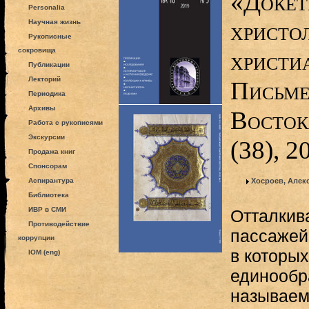
«Докет
Personalia
христо
Научная жизнь
Рукописные
сокровища
христиа
Публикации
Лекторий
Письме
Периодика
Архивы
Восток
Работа с рукописями
Экскурсии
(38), 2
Продажа книг
Спонсорам
Аспирантура
Хосроев, Алек
Библиотека
ИВР в СМИ
Отталкив
Противодействие
пассажей 
коррупции
в которых
IOM (eng)
единообр
называем