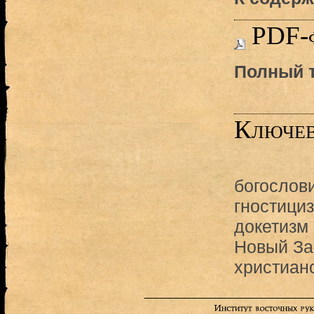
PDF-
Полный т
Ключев
богослов
гностици
докетизм
Новый За
христиан