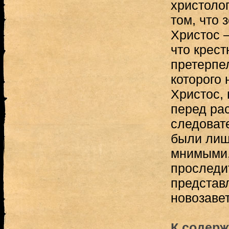
христолог
том, что 
Христос 
что крес
претерпел
которого 
Христос, 
перед рас
следоват
были лиш
мнимыми,
проследи
представ
новозавет
К содерж