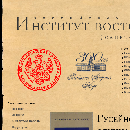
Пос
Ели
Юби
Гра
Некр
WMO:
ППВ 
Ско
Лекц
Выс
Моно
Главное меню
Новости
Гусейно
История
К 80-летию Победы
Структура