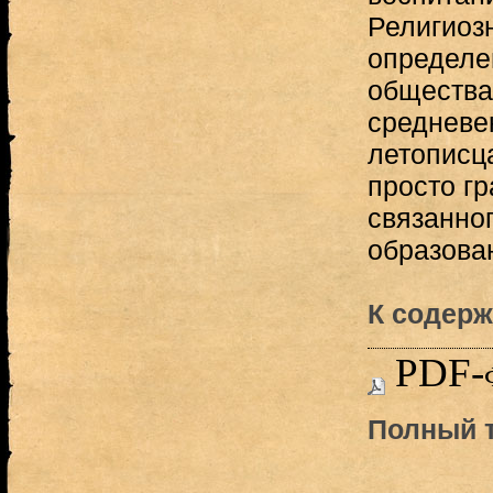
Религиоз
определе
общества
средневе
летописца
просто гр
связанног
образован
К содерж
PDF-
Полный т