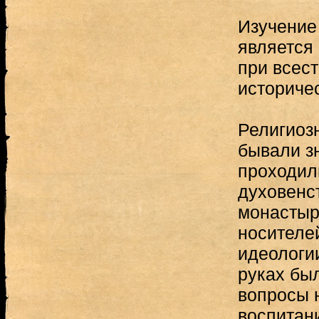
Изучение
является
при всес
историче
Религиоз
бывали з
проходил
духовенс
монастыр
носителей
идеологии
руках бы
вопросы 
воспитан