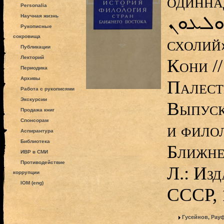
одиннадц
Personalia
ܕܐܣܟܘܠܥܘܢ
Научная жизнь
Рукописные
сокровища
схолий
Публикации
Лекторий
Кони /
Периодика
Архивы
Палест
Работа с рукописями
Экскурсии
Выпуск
Продажа книг
Спонсорам
и фило
Аспирантура
Библиотека
Ближне
ИВР в СМИ
Противодействие
Л.: Из
коррупции
IOM (eng)
СССР, 
Гусейнов, Рау