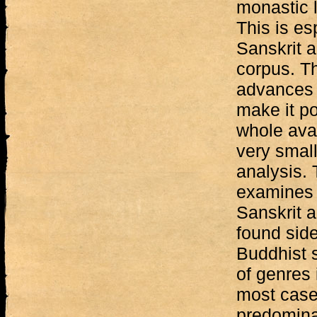
monastic l
This is esp
Sanskrit a
corpus. T
advances 
make it po
whole avai
very small
analysis.
examines t
Sanskrit 
found side
Buddhist s
of genres 
most cases
predominan