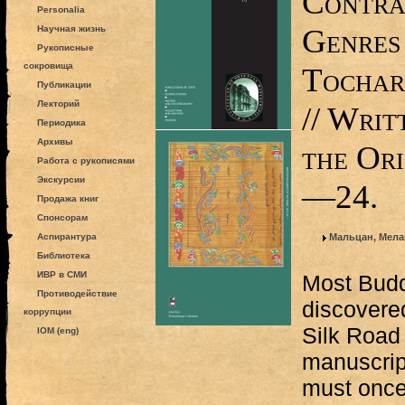
Contra
Personalia
Genres
Научная жизнь
Рукописные
сокровища
Tochar
Публикации
Лекторий
// Wri
Периодика
Архивы
the Ori
Работа с рукописями
Экскурсии
—24.
Продажа книг
Спонсорам
Аспирантура
Мальцан, Мела
Библиотека
ИВР в СМИ
Most Budd
Противодействие
discovere
коррупции
Silk Road
IOM (eng)
manuscrip
must once