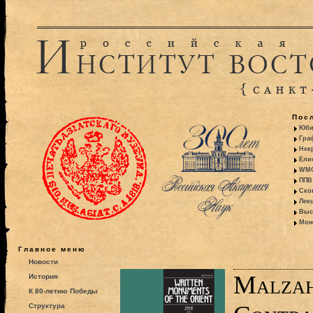
Пос
Юби
Гра
Некр
Ели
WMO:
ППВ 
Ско
Лекц
Выс
Моно
Главное меню
Новости
Malzah
История
К 80-летию Победы
Структура