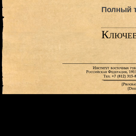
Полный т
Ключев