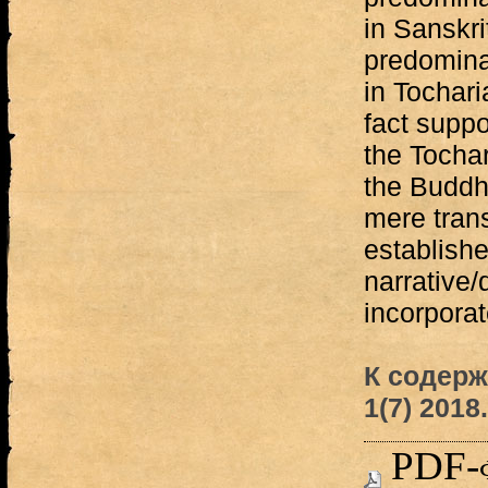
in Sanskr
predominan
in Tochari
fact suppo
the Tochar
the Buddh
mere tran
establishe
narrative/
incorpora
К содер
1(7) 2018.
PDF-