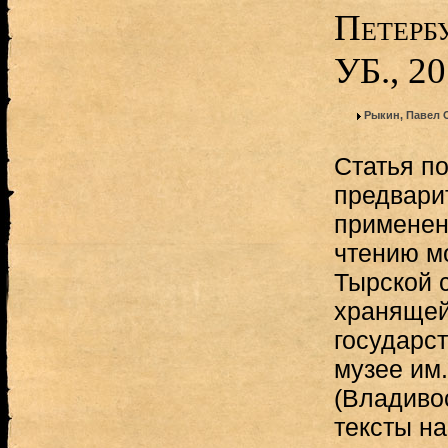
Петербу
УБ., 2
Рыкин, Павел 
Статья п
предвари
применен
чтению м
Тырской с
хранящей
государс
музее им.
(Владиво
тексты на