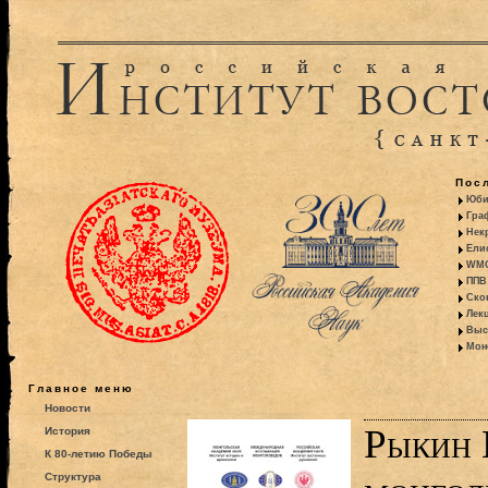
Пос
Юби
Гра
Некр
Ели
WMO:
ППВ 
Ско
Лекц
Выс
Моно
Главное меню
Новости
Рыкин 
История
К 80-летию Победы
Структура