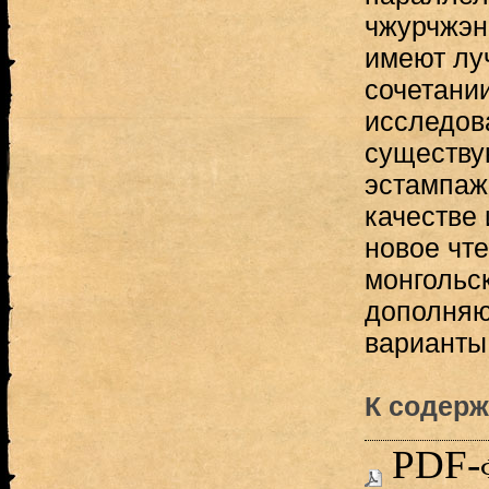
чжурчжэнь
имеют лу
сочетани
исследов
существу
эстампаж
качестве
новое чте
монгольс
дополня
варианты
К содерж
PDF-