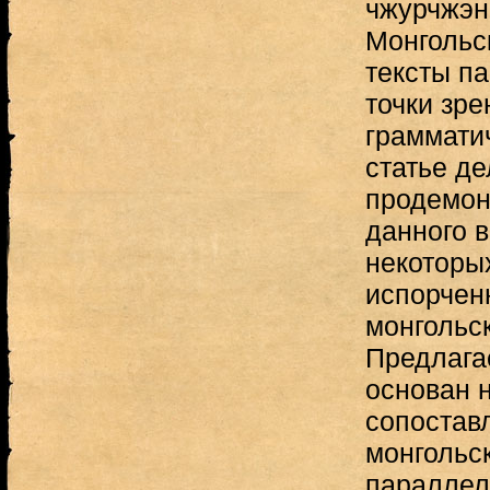
чжурчжэн
Монгольс
тексты па
точки зр
граммати
статье д
продемон
данного 
некоторы
испорчен
монгольск
Предлага
основан 
сопостав
монгольск
параллел