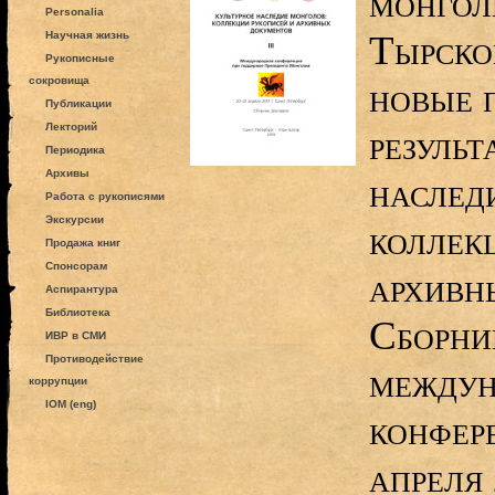
монгол
Personalia
Тырской
Научная жизнь
Рукописные
сокровища
новые 
Публикации
Лекторий
результ
Периодика
Архивы
наслед
Работа с рукописями
Экскурсии
коллек
Продажа книг
Спонсорам
архивн
Аспирантура
Библиотека
Сборник
ИВР в СМИ
Противодействие
междун
коррупции
IOM (eng)
конфер
апреля 