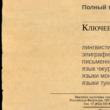
Полный т
Ключев
лингвист
эпиграфи
письменн
язык чжу
языки мо
языки ту