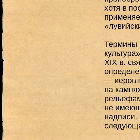
хотя в п
применяе
«лувийск
Термины 
культура»
XIX в. св
определе
— иерогл
на камнях
рельефам
не имеющ
надписи. 
следующ