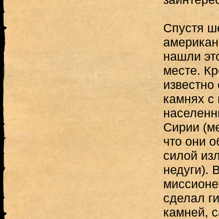
Спустя ш
американ
нашли эт
месте. Кр
известно
камнях с
населенн
Сирии (м
что они 
силой из
недуги). 
миссионер
сделал ги
камней, 