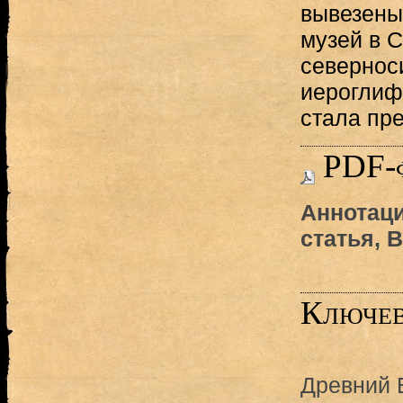
вывезены
музей в С
севернос
иероглиф
стала пр
PDF-
Аннотаци
статья, 
Ключев
Древний 