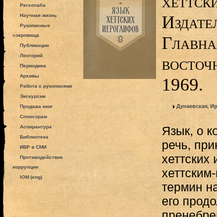
хеттск
Personalia
Издате
Научная жизнь
Рукописные
сокровища
Главна
Публикации
Лекторий
восточ
Периодика
Архивы
1969.
Работа с рукописями
Экскурсии
Дунаевская, И
Продажа книг
Спонсорам
Аспирантура
Язык, о к
Библиотека
речь, при
ИВР в СМИ
хеттских 
Противодействие
коррупции
хеттским
IOM (eng)
термин на
его прод
пренебрег