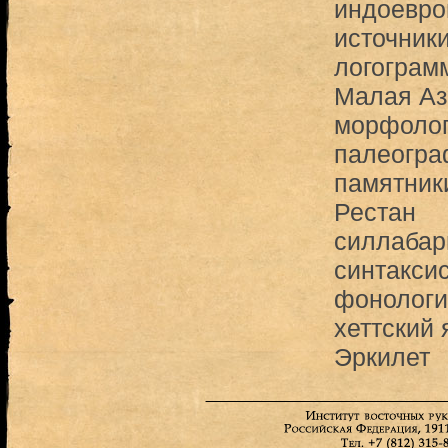
индоевро
источник
логограм
Малая Аз
морфоло
палеогра
памятник
Рестан
силлабар
синтакси
фонологи
хеттский 
Эркилет