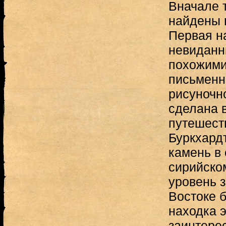
Вначале 
найдены 
Первая н
невиданн
похожими
письменн
рисуночн
сделана в
путешест
Буркхардт
камень в 
сирийско
уровень 
Востоке б
находка э
заинтере