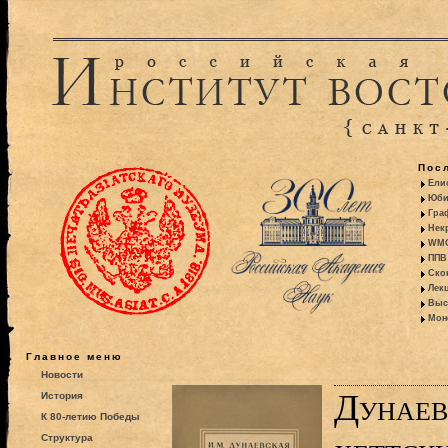
Пос
Ели
Юби
Гра
Некр
WMO:
ППВ 
Ско
Лекц
Выс
Моно
Главное меню
Новости
Дунаев
История
К 80-летию Победы
Структура