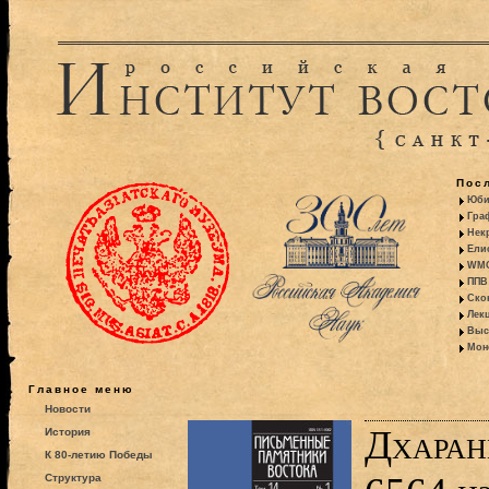
Пос
Юби
Гра
Некр
Ели
WMO:
ППВ 
Ско
Лекц
Выс
Моно
Главное меню
Новости
Дхаран
История
К 80-летию Победы
Структура