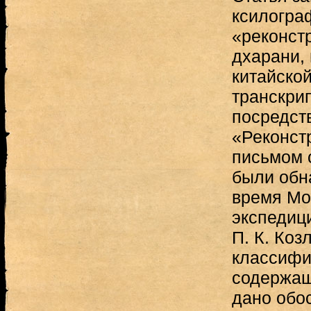
ксилогра
«реконст
дхарани,
китайско
транскри
посредст
«Реконст
письмом 
были обн
время Мо
экспедиц
П. К. Коз
классифи
содержащ
дано обо