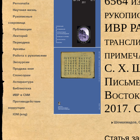
6564 и
Personalia
рукопи
Научная жизнь
Рукописные
сокровища
ИВР РА
Публикации
Лекторий
трансл
Периодика
Архивы
примеч
Работа с рукописями
Экскурсии
С. Х. 
Продажа книг
Спонсорам
Письме
Аспирантура
Библиотека
Восток
ИВР в СМИ
Противодействие
2017. 
коррупции
IOM (eng)
Шомахмадов, 
Статья з