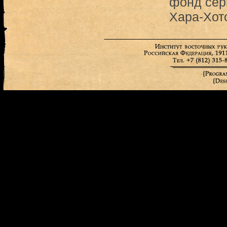
фонд сер
Хара-Хот