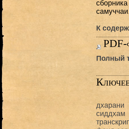
сборника 
самуччаи
К содерж
PDF-
Полный т
Ключев
дхарани
сиддхам
транскри