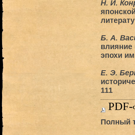
Н. И. Ко
японской
литерат
Б. А. Ва
влияние 
эпохи им
Е. Э. Бе
историче
111
PDF-
Полный т