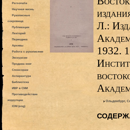
Восток
Personalia
издания
Научная жизнь
Рукописные
сокровища
Л.: Изд
Публикации
Лекторий
Академ
Периодика
Архивы
1932. 1
Работа с рукописями
Экскурсии
Инстит
Продажа книг
Спонсорам
восток
Аспирантура
Библиотека
Академ
ИВР в СМИ
Противодействие
коррупции
Ольденбург, С
IOM (eng)
СОДЕРЖ