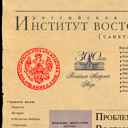
Пос
Ели
Юби
Гра
Некр
WMO:
ППВ 
Ско
Лекц
Выс
Моно
Главное меню
Новости
Пробле
История
К 80-летию Победы
Структура