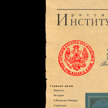
Главное меню
Новости
История
К 80-летию Победы
Структура