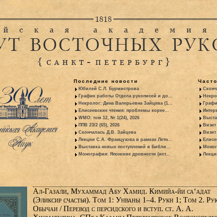
Последние новости
Част
Юбилей С.Л. Бурмистрова
Сконч
График работы Отдела рукописей и до...
Некро
Некролог: Дина Валерьевна Зайцева (1...
Графи
Елисеевские чтения: проблемы корее...
Интер
WMO: том 12, № 1(24), 2026
Выста
ППВ 23/2 (65), 2026
Визит
Скончалась Д.В. Зайцева
Визит 
Лекции С.А. Французова в рамках Летн...
Елисе
Выставка новых поступлений в Библи...
Моног
Монография: Японские древности (ист...
Лекци
Ал-Газали, Мухаммад Абу Хамид. Кимийа-йи са‘адат
(Эликсир счастья). Том 1: Унваны 1–4. Рукн 1; Том 2. Рук
Обычаи / Перевод с персидского и вступ. ст. А. А.