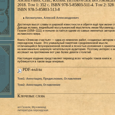
Хисматулина. СПб.; Казань: Петербургское Востоковеде
2018. Том 1: 352 с. ISBN 978-5-85803-511-4. Том 2: 328 
ISBN 978-5-85803-513-8
Хисматулин, Алексей Александрович
Достигнув высот славы и широкой известности и обретя ещё при жизни с
Довода ислама, виднейший мусульманский мыслитель имам Мухаммад 
Газали (1058–1111) и поныне остаётся одним из самых именитых авторов
исламского мира.
Книга «Эликсир счастья» — одна из немногих работ, созданных автором 
персидском языке. Это уникальный памятник средневековой мысли,
отличающийся безукоризненной логикой и ясностью изложения с ориента
на максимально широкую читательскую аудиторию. Поэтому интерес к н
иссякает на протяжении вот уже более девяти столетий.
Настоящее издание представляет перевод всех четырёх томов книги и
публикуется в таком виде впервые.
PDF-файлы
Том1: Аннотация, Предисловие, Оглавление
Том2: Аннотация, Оглавление
Ключевые слова
ал-Газали, Мухаммад
литература персидская