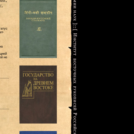
ние,
с.
татус
ал-
на
цией
ей не