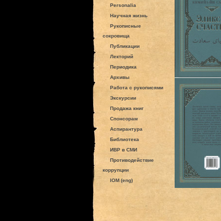
Personalia
Научная жизнь
Рукописные
сокровища
Публикации
Лекторий
Периодика
Архивы
Работа с рукописями
Экскурсии
Продажа книг
Спонсорам
Аспирантура
Библиотека
ИВР в СМИ
Противодействие
коррупции
IOM (eng)