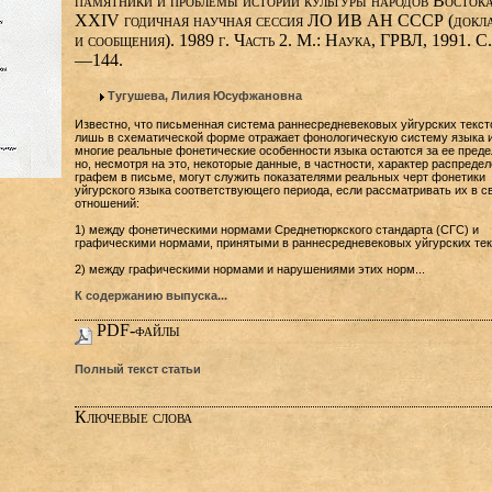
памятники и проблемы истории культуры народов Востока
XXIV годичная научная сессия ЛО ИВ АН СССР (докл
и сообщения). 1989 г. Часть 2. М.: Наука, ГРВЛ, 1991. С
—144.
Тугушева, Лилия Юсуфжановна
Известно, что письменная система раннесредневековых уйгурских текст
лишь в схематической форме отражает фонологическую систему языка 
многие реальные фонетические особенности языка остаются за ее преде
но, несмотря на это, некоторые данные, в частности, характер распреде
графем в письме, могут служить показателями реальных черт фонетики
уйгурского языка соответствующего периода, если рассматривать их в с
отношений:
1) между фонетическими нормами Среднетюркского стандарта (СГС) и
графическими нормами, принятыми в раннесредневековых уйгурских тек
2) между графическими нормами и нарушениями этих норм...
К содержанию выпуска...
PDF-файлы
Полный текст статьи
Ключевые слова