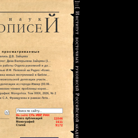
о просматриваемые
алась Д.В. Зайцева
лог: Дина Валерьевна Зайцева (1...
к работы Отдела рукописей и до...
вью И.Ф. Поповой на Радио «Комс...
вка новых поступлений в Библи...
 монгольской делегации участн...
делегации из города Измир (03.06...
евские чтения: проблемы корее...
рафия: Mongolica. Том XXIX, 2026, № 2
и С.А. Французова в рамках Летн...
На сайте СПб ИВР РАН
Всего публикаций
11046
Монографий
1611
Статей
9172