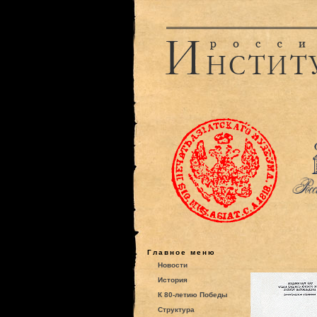
Главное меню
Новости
История
К 80-летию Победы
Структура