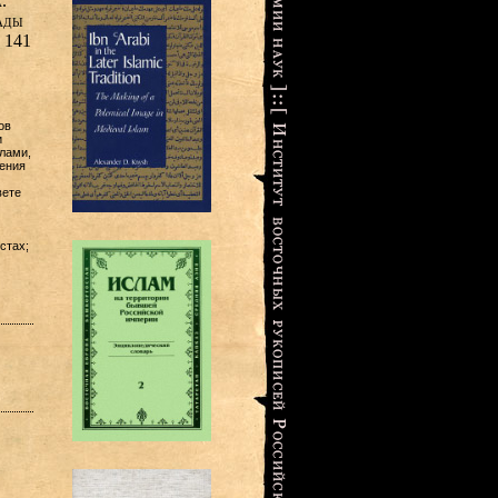
.
ады
. 141
ов
и
лами,
ления
вете
стах;