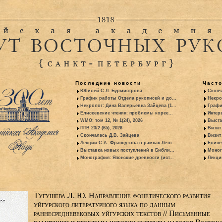
Последние новости
Част
Юбилей С.Л. Бурмистрова
Сконч
График работы Отдела рукописей и до...
Некро
Некролог: Дина Валерьевна Зайцева (1...
Графи
Елисеевские чтения: проблемы корее...
Интер
WMO: том 12, № 1(24), 2026
Выста
ППВ 23/2 (65), 2026
Визит
Скончалась Д.В. Зайцева
Визит 
Лекции С.А. Французова в рамках Летн...
Елисе
Выставка новых поступлений в Библи...
Моног
Монография: Японские древности (ист...
Лекци
Тугушева Л. Ю. Направление фонетического развития
уйгурского литературного языка по данным
раннесредневековых уйгурских текстов // Письменные