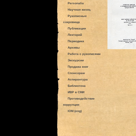
Personalia
Научная жизнь
Рукописные
сокровища
Публикации
Лекторий
Периодика
Архивы
Работа с рукописями
Экскурсии
Продажа книг
Спонсорам
Аспирантура
Библиотека
ИВР в СМИ
Противодействие
коррупции
IOM (eng)