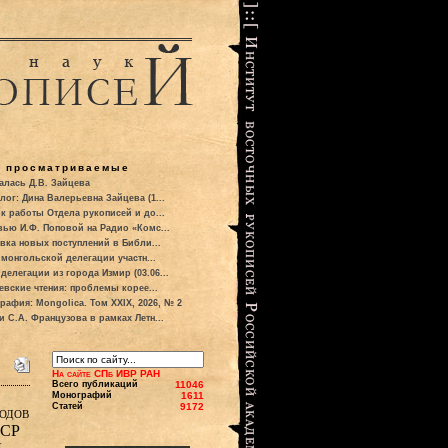
о просматриваемые
алась Д.В. Зайцева
лог: Дина Валерьевна Зайцева (1...
к работы Отдела рукописей и до...
вью И.Ф. Поповой на Радио «Комс...
вка новых поступлений в Библи...
 монгольской делегации участн...
делегации из города Измир (03.06...
евские чтения: проблемы корее...
рафия: Mongolica. Том XXIX, 2026, № 2
и С.А. Французова в рамках Летн...
На сайте СПб ИВР РАН
Всего публикаций
11046
Монографий
1611
Статей
9172
одов
ССР