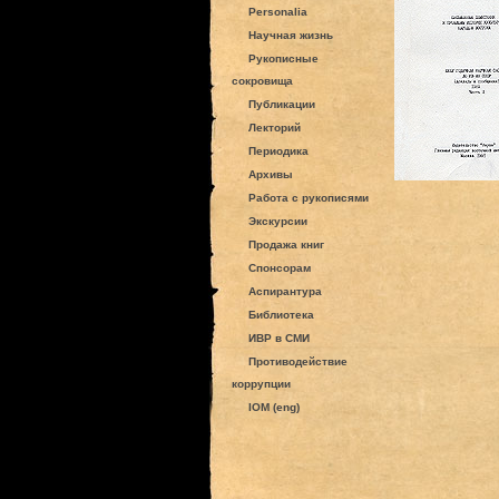
Personalia
Научная жизнь
Рукописные
сокровища
Публикации
Лекторий
Периодика
Архивы
Работа с рукописями
Экскурсии
Продажа книг
Спонсорам
Аспирантура
Библиотека
ИВР в СМИ
Противодействие
коррупции
IOM (eng)