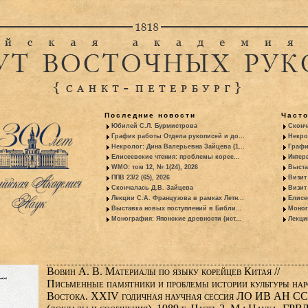
Последние новости
Част
Юбилей С.Л. Бурмистрова
Сконч
График работы Отдела рукописей и до...
Некро
Некролог: Дина Валерьевна Зайцева (1...
Графи
Елисеевские чтения: проблемы корее...
Интер
WMO: том 12, № 1(24), 2026
Выста
ППВ 23/2 (65), 2026
Визит
Скончалась Д.В. Зайцева
Визит 
Лекции С.А. Французова в рамках Летн...
Елисе
Выставка новых поступлений в Библи...
Моног
Монография: Японские древности (ист...
Лекци
Вовин А. В. Материалы по языку корейцев Китая //
Письменные памятники и проблемы истории культуры нар
Востока. XXIV годичная научная сессия ЛО ИВ АН С