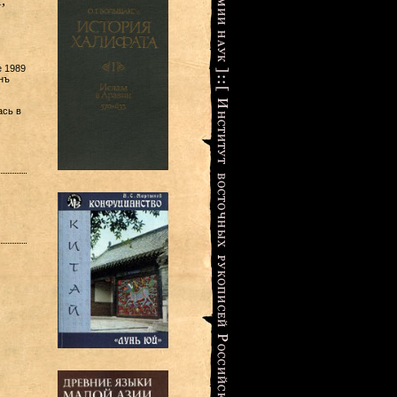
,
 1989
нъ
ась в