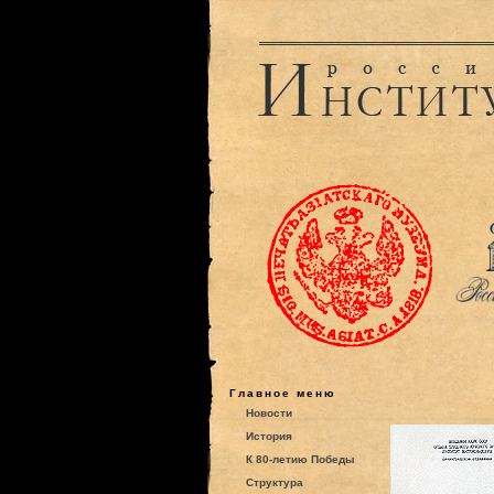
Главное меню
Новости
История
К 80-летию Победы
Структура