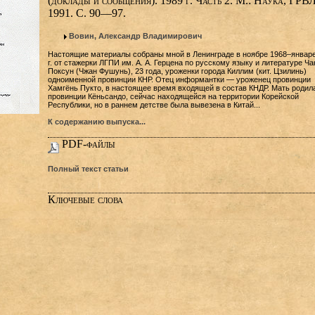
(доклады и сообщения). 1989 г. Часть 2. М.: Наука, ГРВЛ
1991. С. 90—97.
Вовин, Александр Владимирович
Настоящие материалы собраны мной в Ленинграде в ноябре 1968‒январе
г. от стажерки ЛГПИ им. А. А. Герцена по русскому языку и литературе Ча
Поксун (Чжан Фушунь), 23 года, уроженки города Киллим (кит. Цзилинь)
одноименной провинции КНР. Отец информантки — уроженец провинции
Хамгёнь Пукто, в настоящее время входящей в состав КНДР. Мать родил
провинции Кёньсандо, сейчас находящейся на территории Корейской
Республики, но в раннем детстве была вывезена в Китай...
К содержанию выпуска...
PDF-файлы
Полный текст статьи
Ключевые слова