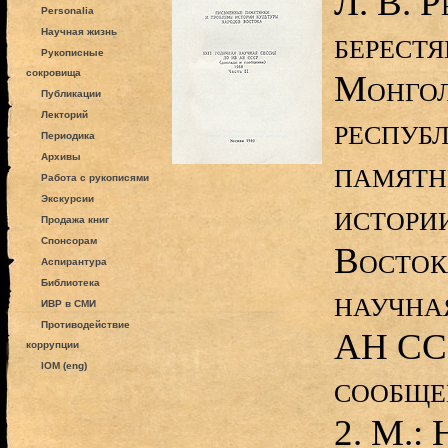
Л. В. Р
Personalia
берест
Научная жизнь
Рукописные
сокровища
Монгол
Публикации
Лекторий
респуб
Периодика
Архивы
памятн
Работа с рукописями
Экскурсии
истори
Продажа книг
Спонсорам
Восток
Аспирантура
Библиотека
научна
ИВР в СМИ
Противодействие
АН ССС
коррупции
IOM (eng)
сообщен
2. М.: 