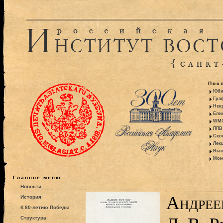
Пос
Юби
Гра
Некр
Ели
WMO:
ППВ 
Ско
Лекц
Выс
Моно
Главное меню
Новости
Андрее
История
К 80-летию Победы
Структура