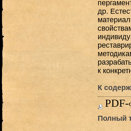
пергамент
др. Естес
материал
свойства
индивиду
реставри
методика
разрабат
к конкрет
К содерж
PDF-
Полный т