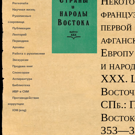
Некото
Personalia
францу
Научная жизнь
Рукописные
сокровища
первой
Публикации
Лекторий
афганс
Периодика
Архивы
Европу 
Работа с рукописями
Экскурсии
и наро
Продажа книг
Спонсорам
XXX. Ц
Аспирантура
Библиотека
Восточ
ИВР в СМИ
Противодействие
СПб.: 
коррупции
IOM (eng)
Восток
353—3