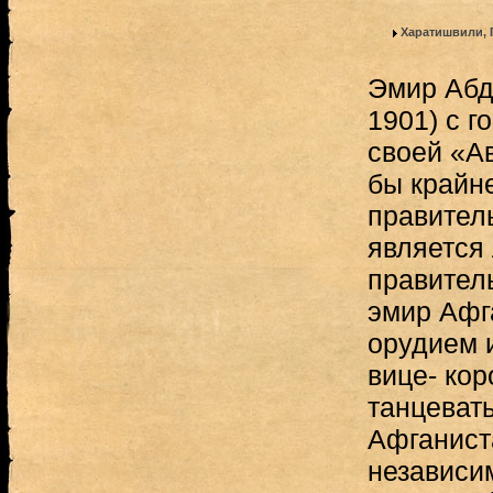
Харатишвили, 
Эмир Абд
1901) с г
своей «А
бы крайне
правител
является
правитель
эмир Афг
орудием 
вице- кор
танцевать
Афганист
независим