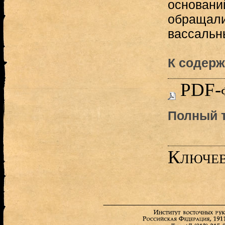
основани
обращали
вассальн
К содерж
PDF-
Полный т
Ключев