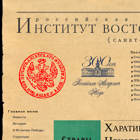
Пос
Ели
Юби
Гра
Некр
WMO:
ППВ 
Ско
Лекц
Выс
Моно
Главное меню
Новости
Харати
История
К 80-летию Победы
Структура