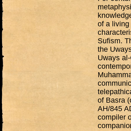
metaphysic
knowledge 
of a livin
characteri
Sufism. T
the Uwaysī
Uways al-
contempor
Muhammad 
communica
telepathic
of Basra 
AH/845 AD
compiler o
companion