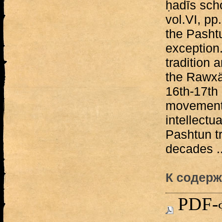
ḥadīs scho
vol.VI, pp
the Pasht
exception
tradition a
the Rawxä
16th-17th 
movement
intellectua
Pashtun t
decades ..
К содерж
PDF-