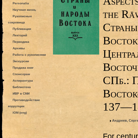
Aspects
Personalia
the Rā
Научная жизнь
Рукописные
сокровища
Страны
Публикации
Лекторий
Восток
Периодика
Архивы
Центра
Работа с рукописями
Экскурсии
Восточ
Продажа книг
Спонсорам
СПб.: 
Аспирантура
Библиотека
Восток
ИВР в СМИ
Противодействие
137—1
коррупции
IOM (eng)
Андреев, Серг
For centur