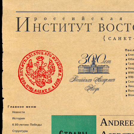
Пос
Ели
Юби
Гра
Некр
WMO:
ППВ 
Ско
Лекц
Выс
Моно
Главное меню
Новости
Andree
История
К 80-летию Победы
Структура