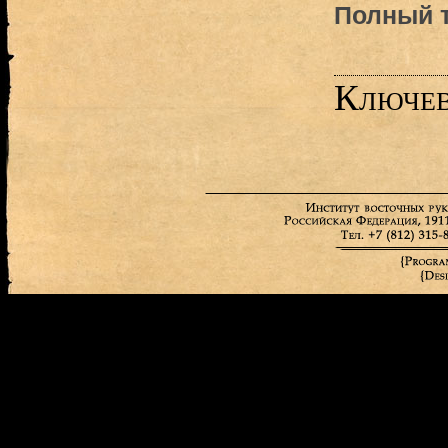
Полный т
Ключев