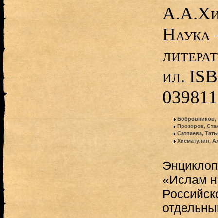
А.А.Хи
Наука 
литерат
ил. IS
039811
Бобровников,
Прозоров, Ста
Сатпаева, Тат
Хисматулин, А
Энциклоп
«Ислам н
Российск
отдельны