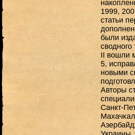
накоплен
1999, 2001
статьи пе
дополнен
были изд
сводного
II вошли 
5, испра
новыми с
подготовл
Авторы с
специалис
Санкт-Пет
Махачкала
Азербайд
Украины,