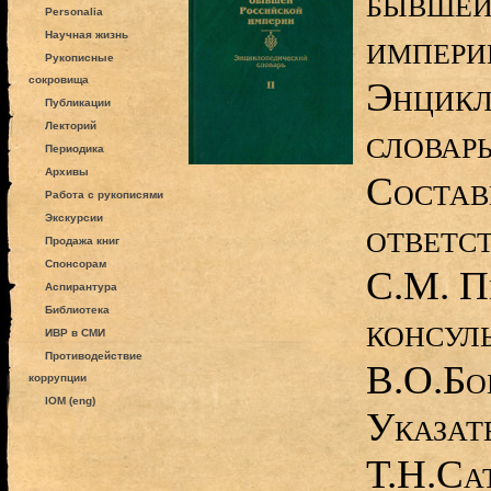
бывшей
Personalia
импери
Научная жизнь
Рукописные
сокровища
Энцикл
Публикации
Лекторий
словарь
Периодика
Архивы
Состав
Работа с рукописями
Экскурсии
ответс
Продажа книг
Спонсорам
С.М. П
Аспирантура
Библиотека
консул
ИВР в СМИ
Противодействие
В.О.Бо
коррупции
IOM (eng)
Указат
Т.Н.Са