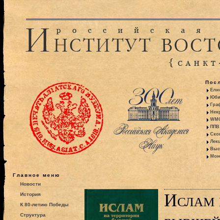
Пос
Ели
Юби
Гра
Некр
WMO:
ППВ 
Ско
Лекц
Выс
Моно
Главное меню
Новости
Ислам 
История
К 80-летию Победы
Структура