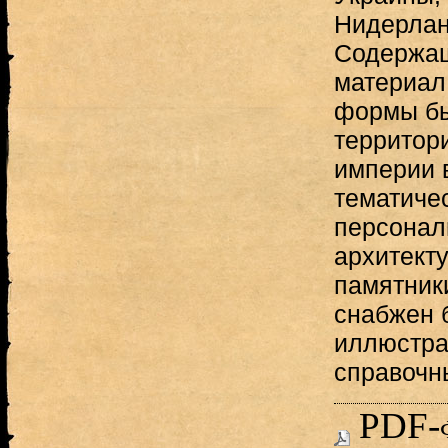
Нидерлан
Содержащ
материал
формы бы
территор
империи 
тематиче
персонали
архитект
памятники
снабжен 
иллюстра
справочн
PDF-