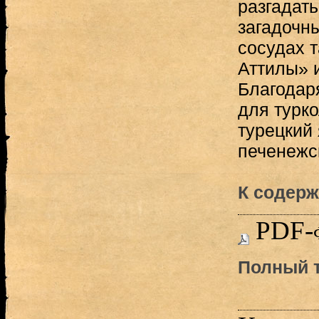
разгадат
загадочн
сосудах 
Аттилы» и
Благодаря
для турк
турецкий
печенежс
К содерж
PDF-
Полный т