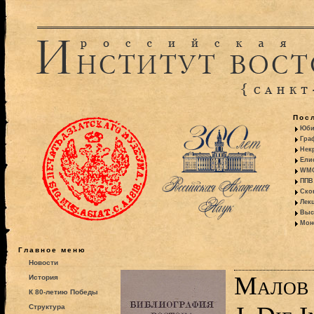
Пос
Юби
Гра
Некр
Ели
WMO:
ППВ 
Ско
Лекц
Выс
Моно
Главное меню
Новости
Малов С
История
К 80-летию Победы
Структура