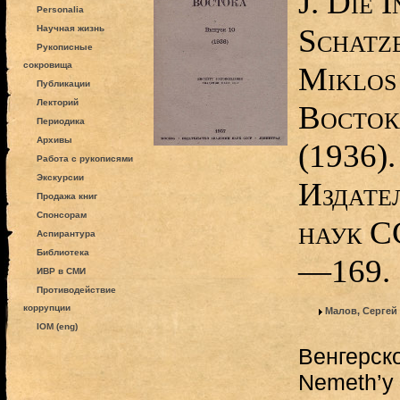
J. Die 
Personalia
Schatz
Научная жизнь
Рукописные
сокровища
Miklos 
Публикации
Лекторий
Восток
Периодика
Архивы
(1936).
Работа с рукописями
Экскурсии
Издате
Продажа книг
Спонсорам
наук С
Аспирантура
Библиотека
—169.
ИВР в СМИ
Противодействие
коррупции
Малов, Сергей
IOM (eng)
Венгерск
Nemeth’y