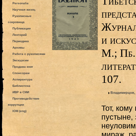
Тибетс
Personalia
предста
Научная жизнь
Рукописные
сокровища
Журнал
Публикации
Лекторий
и искус
Периодика
Архивы
М.; Пб
Работа с рукописями
Экскурсии
литерат
Продажа книг
Спонсорам
107.
Аспирантура
Библиотека
ИВР в СМИ
Владимирцов,
Противодействие
коррупции
Тот, кому
IOM (eng)
пустыне,
неуловим
мираж, р