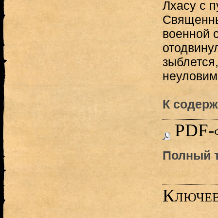
Лхасу с 
Священны
военной с
отодвинул
зыблется
неуловим
К содерж
PDF-
Полный т
Ключев