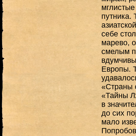
мглистые
путника. 
азиатской
себе стол
марево, 
смелым п
вдумчивы
Европы. 
удавалос
«Страны 
«Тайны Л
в значите
до сих по
мало изве
Попробов