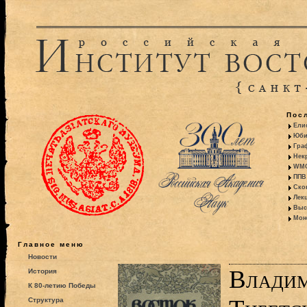
Пос
Ели
Юби
Гра
Некр
WMO:
ППВ 
Ско
Лекц
Выс
Моно
Главное меню
Новости
Владим
История
К 80-летию Победы
Структура