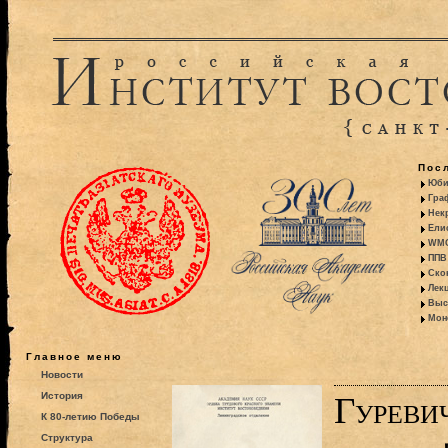
Пос
Юби
Гра
Некр
Ели
WMO:
ППВ 
Ско
Лекц
Выс
Моно
Главное меню
Новости
История
Гуреви
К 80-летию Победы
Структура