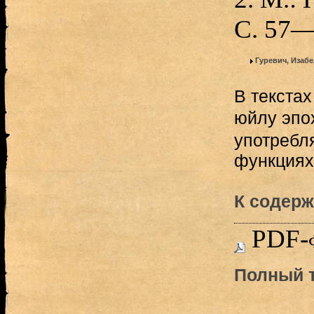
С. 57—
Гуревич, Изаб
В текстах
юйлу эпо
употребл
функциях.
К содерж
PDF-
Полный т