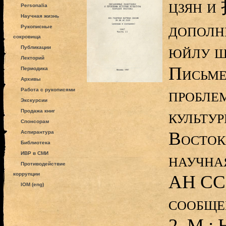
цзян и
Personalia
Научная жизнь
дополн
Рукописные
сокровища
юйлу ш
Публикации
Лекторий
Письме
Периодика
Архивы
пробле
Работа с рукописями
Экскурсии
культу
Продажа книг
Спонсорам
Восток
Аспирантура
Библиотека
научна
ИВР в СМИ
Противодействие
коррупции
АН ССС
IOM (eng)
сообщен
2. М.: 