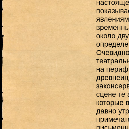
настояще
показыва
явлениям
временны
около дв
определе
Очевидно
театраль
на периф
древнеин
законсер
сцене те 
которые 
давно ут
примечат
письменн