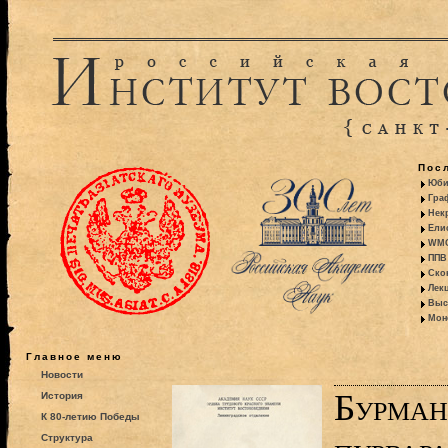
Пос
Юби
Гра
Некр
Ели
WMO:
ППВ 
Ско
Лекц
Выс
Моно
Главное меню
Новости
Бурман
История
К 80-летию Победы
Структура