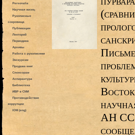
пурвар
Personalia
(сравн
Научная жизнь
Рукописные
сокровища
пролог
Публикации
Лекторий
санскри
Периодика
Архивы
Письме
Работа с рукописями
Экскурсии
пробле
Продажа книг
Спонсорам
культу
Аспирантура
Библиотека
Восток
ИВР в СМИ
Противодействие
научна
коррупции
IOM (eng)
АН ССС
сообщен