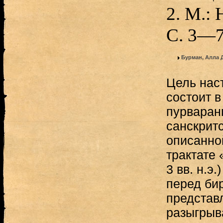
2. М.: 
С. 3—7
Бурман, Алла 
Цель нас
состоит 
пурваран
санскрит
описанно
трактате 
3 вв. н.э
перед би
представ
разыгрыв