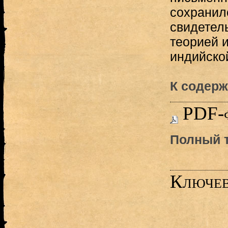
сохранил
свидетель
теорией и
индийской
К содерж
PDF-
Полный т
Ключев