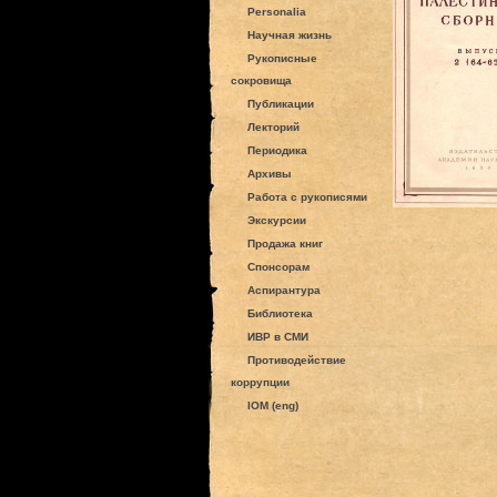
Personalia
Научная жизнь
Рукописные
сокровища
Публикации
Лекторий
Периодика
Архивы
Работа с рукописями
Экскурсии
Продажа книг
Спонсорам
Аспирантура
Библиотека
ИВР в СМИ
Противодействие
коррупции
IOM (eng)