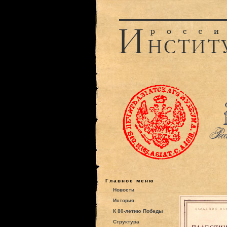
Главное меню
Новости
История
К 80-летию Победы
Структура