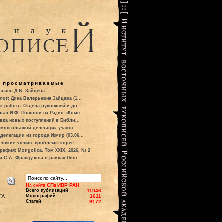
о просматриваемые
алась Д.В. Зайцева
лог: Дина Валерьевна Зайцева (1...
к работы Отдела рукописей и до...
вью И.Ф. Поповой на Радио «Комс...
вка новых поступлений в Библи...
 монгольской делегации участн...
делегации из города Измир (03.06...
евские чтения: проблемы корее...
рафия: Mongolica. Том XXIX, 2026, № 2
и С.А. Французова в рамках Летн...
На сайте СПб ИВР РАН
Всего публикаций
11046
са
Монографий
1611
Статей
9172
й