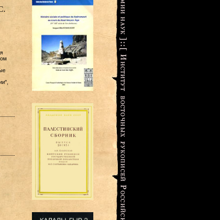
С.
ся
том
ые
и",
ь