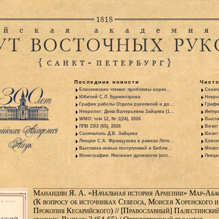
Последние новости
Част
Елисеевские чтения: проблемы корее...
Сконч
Юбилей С.Л. Бурмистрова
Некро
График работы Отдела рукописей и до...
Графи
Некролог: Дина Валерьевна Зайцева (1...
Интер
WMO: том 12, № 1(24), 2026
Выста
ППВ 23/2 (65), 2026
Визит
Скончалась Д.В. Зайцева
Визит 
Лекции С.А. Французова в рамках Летн...
Елисе
Выставка новых поступлений в Библи...
Моног
Монография: Японские древности (ист...
Лекци
Манандян Я. А. «Начальная история Армении» Мар-Аба
(К вопросу об источниках Себеоса, Моисея Хоренского и
Прокопия Кесарийского) // [Православный] Палестински