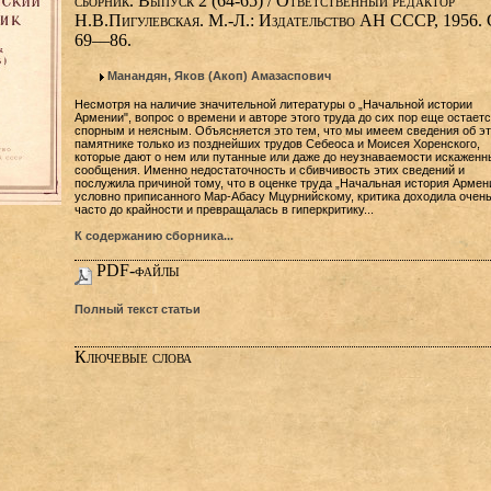
сборник. Выпуск 2 (64-65) / Ответственный редактор
Н.В.Пигулевская. М.-Л.: Издательство АН СССР, 1956. 
69—86.
Манандян, Яков (Акоп) Амазаспович
Несмотря на наличие значительной литературы о „Начальной истории
Армении", вопрос о времени и авторе этого труда до сих пор еще остает
спорным и неясным. Объясняется это тем, что мы имеем сведения об э
памятнике только из позднейших трудов Себеоса и Моисея Хоренского,
которые дают о нем или путанные или даже до неузнаваемости искаженн
сообщения. Именно недостаточность и сбивчивость этих сведений и
послужила причиной тому, что в оценке труда „Начальная история Армени
условно приписанного Мар-Абасу Мцурнийскому, критика доходила очен
часто до крайности и превращалась в гиперкритику...
К содержанию сборника...
PDF-файлы
Полный текст статьи
Ключевые слова