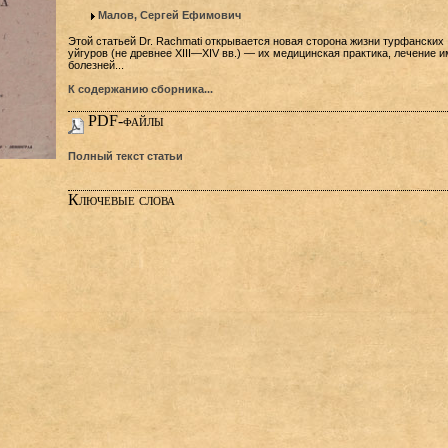
Малов, Сергей Ефимович
Этой статьей Dr. Rachmati открывается новая сторона жизни турфанских
уйгуров (не древнее XIII—XIV вв.) — их медицинская практика, лечение и
болезней...
К содержанию сборника...
PDF-файлы
Полный текст статьи
Ключевые слова