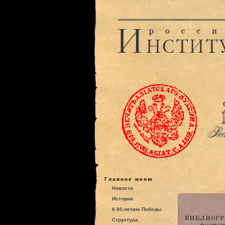
Главное меню
Новости
История
К 80-летию Победы
Структура