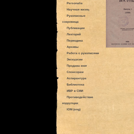
Personalia
Научная жизнь
Рукописные
сокровища
Публикации
Лекторий
Периодика
Архивы
Работа с рукописями
Экскурсии
Продажа книг
Спонсорам
Аспирантура
Библиотека
ИВР в СМИ
Противодействие
коррупции
IOM (eng)