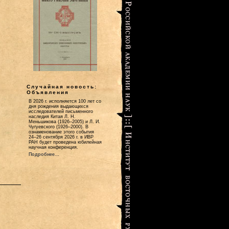
Случайная новость:
Объявления
В 2026 г. исполняется 100 лет со
дня рождения выдающихся
исследователей письменного
наследия Китая Л. Н.
Меньшикова (1926–2005) и Л. И.
Чугуевского (1926–2000). В
ознаменование этого события
24–26 сентября 2026 г. в ИВР
РАН будет проведена юбилейная
научная конференция.
Подробнее...