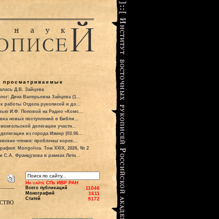
о просматриваемые
алась Д.В. Зайцева
лог: Дина Валерьевна Зайцева (1...
к работы Отдела рукописей и до...
вью И.Ф. Поповой на Радио «Комс...
вка новых поступлений в Библи...
 монгольской делегации участн...
делегации из города Измир (03.06...
евские чтения: проблемы корее...
рафия: Mongolica. Том XXIX, 2026, № 2
и С.А. Французова в рамках Летн...
На сайте СПб ИВР РАН
Всего публикаций
11046
Монографий
1611
Статей
9172
ство