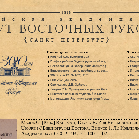
Последние новости
Част
Юбилей С.Л. Бурмистрова
Сконч
График работы Отдела рукописей и до...
Некро
Некролог: Дина Валерьевна Зайцева (1...
Графи
Елисеевские чтения: проблемы корее...
Интер
WMO: том 12, № 1(24), 2026
Выста
ППВ 23/2 (65), 2026
Визит
Скончалась Д.В. Зайцева
Визит 
Лекции С.А. Французова в рамках Летн...
Елисе
Выставка новых поступлений в Библи...
Моног
Монография: Японские древности (ист...
Лекци
Малов С. [Рец.:] Rachmati, Dr. G. R. Zur Heilkunde der
Uiguren // Библиография Востока. Выпуск 1. Л.: Издатель
Академии наук СССР, 1932. С. 100—102.