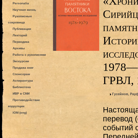
«Хрон
Personalia
Сирийц
Научная жизнь
Рукописные
сокровища
памятн
Публикации
Лекторий
Истори
Периодика
Архивы
исслед
Работа с рукописями
Экскурсии
1978—1
Продажа книг
Спонсорам
ГРВЛ, 
Аспирантура
Библиотека
ИВР в СМИ
Гусейнов, Рау
Противодействие
коррупции
Настояща
IOM (eng)
перевод 
событий 
Передней 