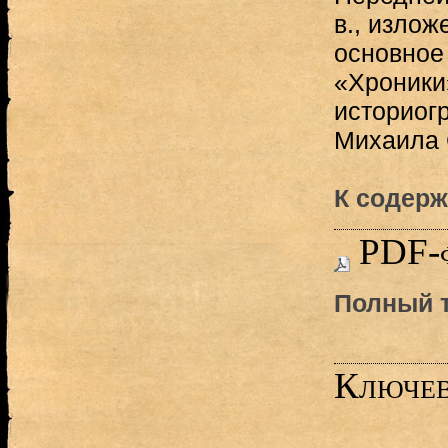
в., излож
основное 
«Хроники
историог
Михаила С
К содерж
PDF-
Полный т
Ключев