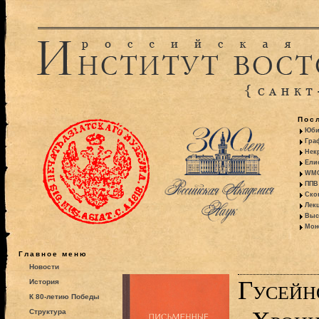
Пос
Юби
Гра
Некр
Ели
WMO:
ППВ 
Ско
Лекц
Выс
Моно
Главное меню
Новости
Гусейно
История
К 80-летию Победы
Структура