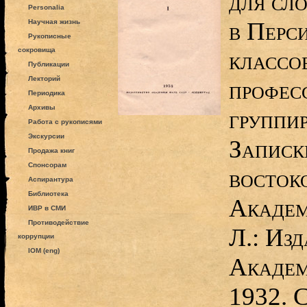
для сло
Personalia
в Перс
Научная жизнь
Рукописные
сокровища
классо
Публикации
Лекторий
профес
Периодика
Архивы
группир
Работа с рукописями
Экскурсии
Записк
Продажа книг
Спонсорам
восток
Аспирантура
Библиотека
Академ
ИВР в СМИ
Противодействие
Л.: Изд
коррупции
IOM (eng)
Академ
1932. 