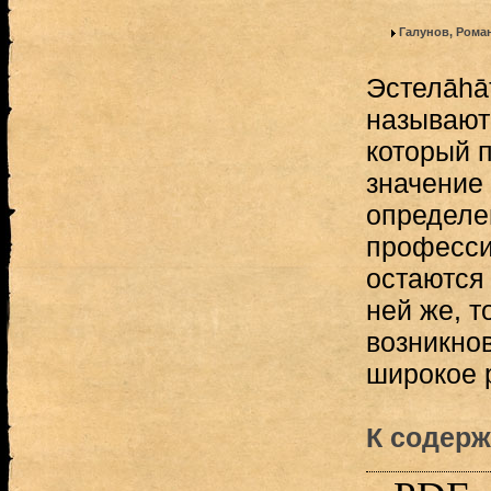
Галунов, Рома
Эстелāhā
называют
который 
значение 
определе
професси
остаются
ней же, т
возникно
широкое 
К содерж