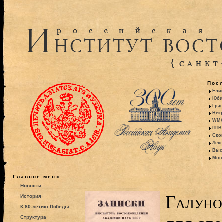
Пос
Ели
Юби
Гра
Некр
WMO:
ППВ 
Ско
Лекц
Выс
Моно
Главное меню
Новости
Галуно
История
К 80-летию Победы
Структура