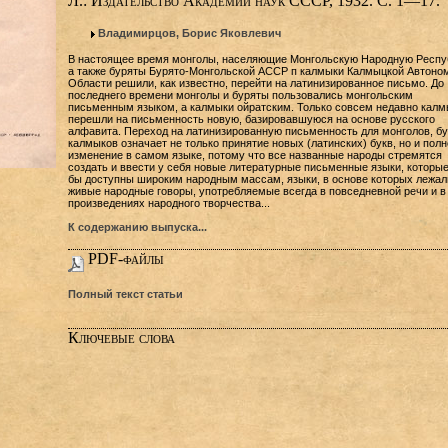
Л.: Издательство Академии наук СССР, 1932. C. 1—17.
Владимирцов, Борис Яковлевич
В настоящее время монголы, населяющие Монгольскую Народную Респу
а также буряты Бурято-Монгольской АССР п калмыки Калмыцкой Автоно
Области решили, как известно, перейти на латинизированное письмо. До
последнего времени монголы и буряты пользовались монгольским
письменным языком, а калмыки ойратским. Только совсем недавно калм
перешли на письменность новую, базировавшуюся на основе русского
алфавита. Переход на латинизированную письменность для монголов, бу
калмыков означает не только принятие новых (латинских) букв, но и полн
изменение в самом языке, потому что все названные народы стремятся
создать и ввести у себя новые литературные письменные языки, которы
бы доступны широким народным массам, языки, в основе которых лежал
живые народные говоры, употребляемые всегда в повседневной речи и в
произведениях народного творчества...
К содержанию выпуска...
PDF-файлы
Полный текст статьи
Ключевые слова