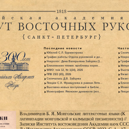
Последние новости
Част
Юбилей С.Л. Бурмистрова
Сконч
График работы Отдела рукописей и до...
Некро
Некролог: Дина Валерьевна Зайцева (1...
Графи
Елисеевские чтения: проблемы корее...
Интер
WMO: том 12, № 1(24), 2026
Выста
ППВ 23/2 (65), 2026
Визит
Скончалась Д.В. Зайцева
Визит 
Лекции С.А. Французова в рамках Летн...
Елисе
Выставка новых поступлений в Библи...
Моног
Монография: Японские древности (ист...
Лекци
Владимирцов Б. Я. Монгольские литературные языки (К
латинизации монгольской и калмыцкой письменности) //
Записки Института востоковедения Академии наук СССР