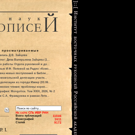
о просматриваемые
алась Д.В. Зайцева
лог: Дина Валерьевна Зайцева (1...
к работы Отдела рукописей и до...
вью И.Ф. Поповой на Радио «Комс...
вка новых поступлений в Библи...
 монгольской делегации участн...
делегации из города Измир (03.06...
евские чтения: проблемы корее...
рафия: Mongolica. Том XXIX, 2026, № 2
и С.А. Французова в рамках Летн...
На сайте СПб ИВР РАН
Всего публикаций
11046
Монографий
1611
Статей
9172
. I.