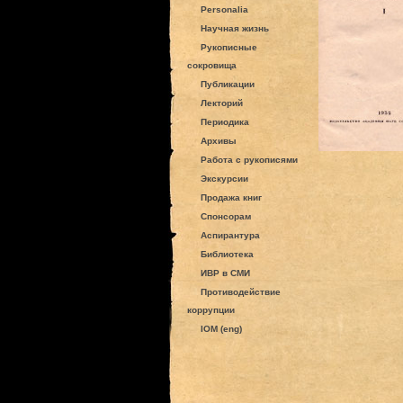
Personalia
Научная жизнь
Рукописные
сокровища
Публикации
Лекторий
Периодика
Архивы
Работа с рукописями
Экскурсии
Продажа книг
Спонсорам
Аспирантура
Библиотека
ИВР в СМИ
Противодействие
коррупции
IOM (eng)