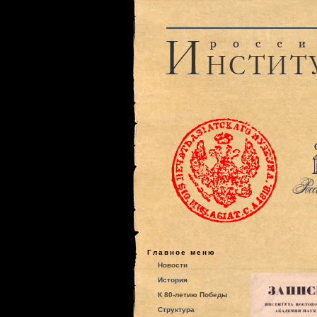
Главное меню
Новости
История
К 80-летию Победы
Структура