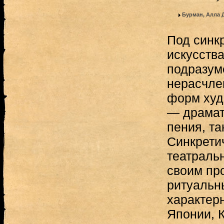
Бурман, Алла 
Под синк
искусств
подразум
нерасчле
форм худ
— драмати
пения, т
Синкрети
театральн
cвоим пр
ритуальн
характер
Японии, 