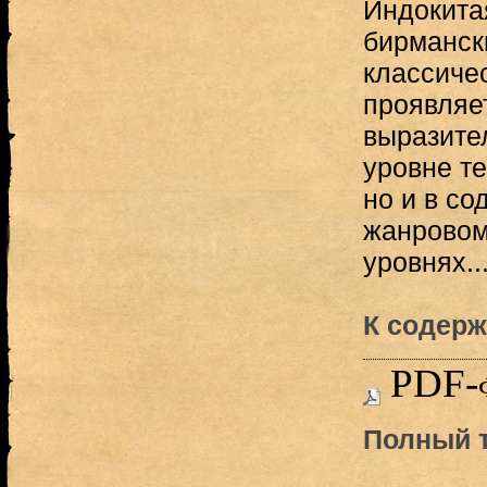
Индокитая
бирманск
классиче
проявляет
выразите
уровне т
но и в с
жанровом
уровнях..
К содерж
PDF-
Полный т