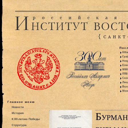
Пос
Юби
Гра
Некр
Ели
WMO:
ППВ 
Ско
Лекц
Выс
Моно
Главное меню
Новости
Бурман
История
К 80-летию Победы
Структура