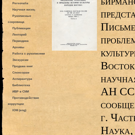
бирман
Personalia
предста
Научная жизнь
Рукописные
сокровища
Письме
Публикации
Лекторий
пробле
Периодика
Архивы
культу
Работа с рукописями
Экскурсии
Восток
Продажа книг
Спонсорам
научна
Аспирантура
Библиотека
АН ССС
ИВР в СМИ
Противодействие
сообще
коррупции
IOM (eng)
г. Част
Наука,