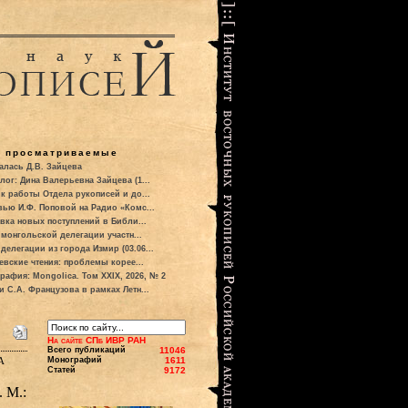
о просматриваемые
алась Д.В. Зайцева
лог: Дина Валерьевна Зайцева (1...
к работы Отдела рукописей и до...
вью И.Ф. Поповой на Радио «Комс...
вка новых поступлений в Библи...
 монгольской делегации участн...
делегации из города Измир (03.06...
евские чтения: проблемы корее...
рафия: Mongolica. Том XXIX, 2026, № 2
и С.А. Французова в рамках Летн...
На сайте СПб ИВР РАН
Всего публикаций
11046
а
Монографий
1611
Статей
9172
 М.: