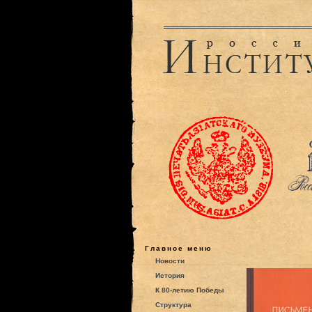
Главное меню
Новости
История
К 80-летию Победы
Структура