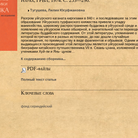
Наука, ГРВЛ, 1974. С. 253—296.
Тугушева, Лилия Юсуфжановна
Разгром уйгурского каганата киргизами в 840 г. и последовавшее за этим
образование Уйгурского турфанского княжества привели к упадку
манихейства, широкому распространению буддизма в уйгурской среде и
появлению на уйгурском языке обширной, в значительной части перевод
литературы буддийского содержания. От этой литературы, упоминание о
которой встречается в разных источниках, до нас дошли случайные
произведения, по преимуществу в виде фрагментов и обрывков. Одним и
выдающихся произведений этой литературы является уйгурский перевод
биографии китайского путешественника VII в. Сюань-цэана, изложенной е
учениками Хуй-ли и Янь- цуном…
К содержанию сборника...
PDF-файлы
Полный текст статьи
Ключевые слова
фонд сериндийский