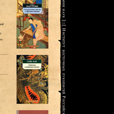
ной
з
го