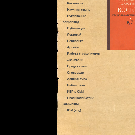
Personalia
Научная жизнь
Рукописные
сокровища
Публикации
Лекторий
Периодика
Архивы
Работа с рукописями
Экскурсии
Продажа книг
Спонсорам
Аспирантура
Библиотека
ИВР в СМИ
Противодействие
коррупции
IOM (eng)