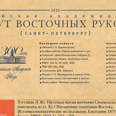
Последние новости
Част
Юбилей С.Л. Бурмистрова
Сконч
График работы Отдела рукописей и до...
Некро
Некролог: Дина Валерьевна Зайцева (1...
Графи
Елисеевские чтения: проблемы корее...
Интер
WMO: том 12, № 1(24), 2026
Выста
ППВ 23/2 (65), 2026
Визит
Скончалась Д.В. Зайцева
Визит 
Лекции С.А. Французова в рамках Летн...
Елисе
Выставка новых поступлений в Библи...
Моног
Монография: Японские древности (ист...
Лекци
Тугушева Л. Ю. Уйгурская версия биографии Сюань-цзан
(фрагменты из гл. X) // Письменные памятники Востока.
Историко-филологические исследования. Ежегодник 1971.