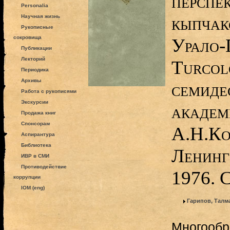
перспе
Personalia
кыпчак
Научная жизнь
Рукописные
сокровища
Урало-
Публикации
Лекторий
Turcol
Периодика
Архивы
семиде
Работа с рукописями
Экскурсии
академ
Продажа книг
Спонсорам
А.Н.Ко
Аспирантура
Библиотека
Ленинг
ИВР в СМИ
Противодействие
1976. 
коррупции
IOM (eng)
Гарипов, Талм
Многообр