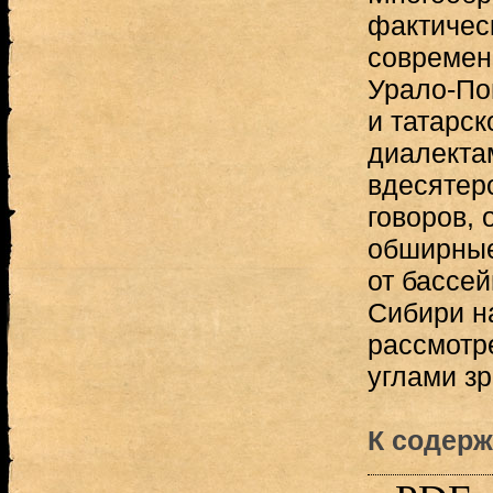
фактичес
современ
Урало-По
и татарск
диалекта
вдесятер
говоров,
обширные
от бассей
Сибири н
рассмотр
углами зр
К содерж