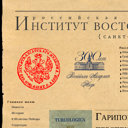
Пос
Юби
Гра
Некр
Ели
WMO:
ППВ 
Ско
Лекц
Выс
Моно
Главное меню
Новости
Гарипо
История
К 80-летию Победы
Структура