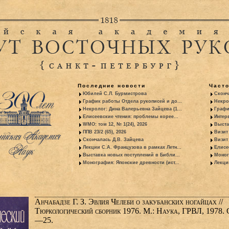
Последние новости
Част
Юбилей С.Л. Бурмистрова
Сконч
График работы Отдела рукописей и до...
Некро
Некролог: Дина Валерьевна Зайцева (1...
Графи
Елисеевские чтения: проблемы корее...
Интер
WMO: том 12, № 1(24), 2026
Выста
ППВ 23/2 (65), 2026
Визит
Скончалась Д.В. Зайцева
Визит 
Лекции С.А. Французова в рамках Летн...
Елисе
Выставка новых поступлений в Библи...
Моног
Монография: Японские древности (ист...
Лекци
Анчабадзе Г. З. Эвлия Челеби о закубанских ногайцах //
Тюркологический сборник 1976. М.: Наука, ГРВЛ, 1978. 
—25.