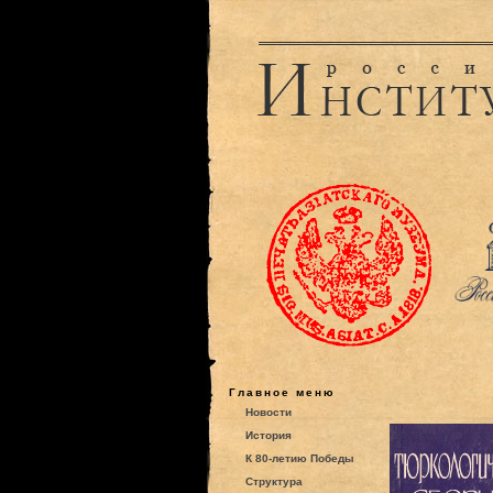
Главное меню
Новости
История
К 80-летию Победы
Структура