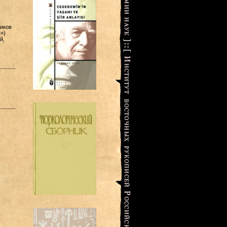
ников
»)
й,