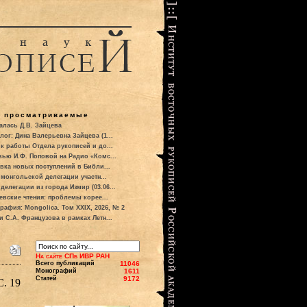
о просматриваемые
алась Д.В. Зайцева
лог: Дина Валерьевна Зайцева (1...
к работы Отдела рукописей и до...
вью И.Ф. Поповой на Радио «Комс...
вка новых поступлений в Библи...
 монгольской делегации участн...
делегации из города Измир (03.06...
евские чтения: проблемы корее...
рафия: Mongolica. Том XXIX, 2026, № 2
и С.А. Французова в рамках Летн...
На сайте СПб ИВР РАН
Всего публикаций
11046
Монографий
1611
Статей
9172
С. 19