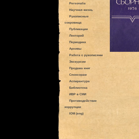
Personalia
Научная жизнь
Рукописные
сокровища
Публикации
Лекторий
Периодика
Архивы
Работа с рукописями
Экскурсии
Продажа книг
Спонсорам
Аспирантура
Библиотека
ИВР в СМИ
Противодействие
коррупции
IOM (eng)