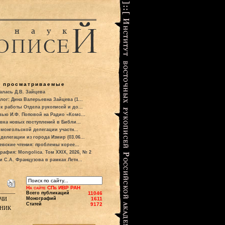
о просматриваемые
алась Д.В. Зайцева
лог: Дина Валерьевна Зайцева (1...
к работы Отдела рукописей и до...
вью И.Ф. Поповой на Радио «Комс...
вка новых поступлений в Библи...
 монгольской делегации участн...
делегации из города Измир (03.06...
евские чтения: проблемы корее...
рафия: Mongolica. Том XXIX, 2026, № 2
и С.А. Французова в рамках Летн...
На сайте СПб ИВР РАН
Всего публикаций
11046
чи
Монографий
1611
Статей
9172
рник