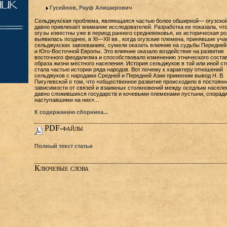
Гусейнов, Рауф Алиширович
Сельджукская проблема, являющаяся частью более обширной— огузской
давно привлекает внимание исследователей. Разработка ее показала, что
огузы известны уже в период раннего средневековья, их историческая ро
выявилась позднее, в XI—XII вв., когда огузские племена, принявшие уча
сельджукских завоеваниях, сумели оказать влияние на судьбы Передней
и Юго-Восточной Европы. Это влияние оказало воздействие на развитие
восточного феодализма и способствовало изменению этнического состав
образа жизни местного населения. История сельджуков в той или иной ст
стала частью истории ряда народов. Вот почему к характеру отношений
сельджуков с народами Средней и Передней Азии применим вывод Н. В.
Пигулевской о том, что «общественное развитие происходило в постоянн
зависимости от связей и взаимных столкновений между оседлым насел
давно сложившихся государств и кочевыми племенами пустыни, спорад
наступавшими на них»...
К содержанию сборника...
PDF-файлы
Полный текст статьи
Ключевые слова