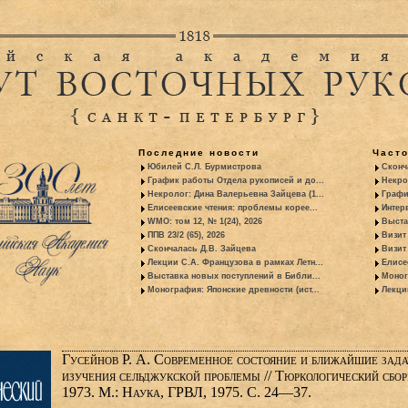
Последние новости
Част
Юбилей С.Л. Бурмистрова
Сконч
График работы Отдела рукописей и до...
Некро
Некролог: Дина Валерьевна Зайцева (1...
Графи
Елисеевские чтения: проблемы корее...
Интер
WMO: том 12, № 1(24), 2026
Выста
ППВ 23/2 (65), 2026
Визит
Скончалась Д.В. Зайцева
Визит 
Лекции С.А. Французова в рамках Летн...
Елисе
Выставка новых поступлений в Библи...
Моног
Монография: Японские древности (ист...
Лекци
Гусейнов Р. А. Современное состояние и ближайшие зада
изучения сельджукской проблемы // Тюркологический сбо
1973. М.: Наука, ГРВЛ, 1975. С. 24—37.