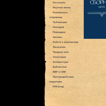
Personalia
Научная жизнь
Рукописные
сокровища
Публикации
Лекторий
Периодика
Архивы
Работа с рукописями
Экскурсии
Продажа книг
Спонсорам
Аспирантура
Библиотека
ИВР в СМИ
Противодействие
коррупции
IOM (eng)