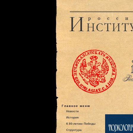
Главное меню
Новости
История
К 80-летию Победы
Структура