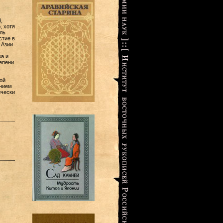
,
, хотя
ль
стие в
 Азии
а и
епени
ой
ением
ически