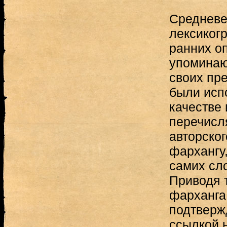
Средневе
лексиког
ранних о
упоминаю
своих пр
были исп
качестве 
перечисля
авторског
фархангу,
самих сл
Приводя 
фарханга
подтверж
ссылкой н