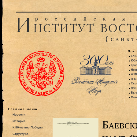
Пос
Ели
Юби
Гра
Некр
WMO:
ППВ 
Ско
Лекц
Выс
Моно
Главное меню
Новости
Баевск
История
К 80-летию Победы
Структура