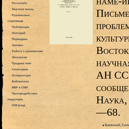
наме-й
Personalia
Письме
Научная жизнь
Рукописные
сокровища
пробле
Публикации
Лекторий
культу
Периодика
Архивы
Восток
Работа с рукописями
Экскурсии
научна
Продажа книг
Спонсорам
АН ССС
Аспирантура
Библиотека
сообщен
ИВР в СМИ
Противодействие
Наука,
коррупции
IOM (eng)
—68.
Баевский, Сол