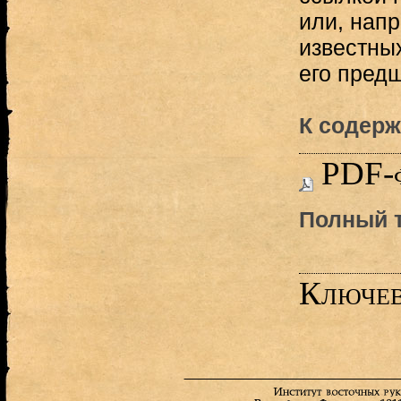
или, напр
известны
его предш
К содерж
PDF-
Полный т
Ключев