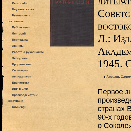
литерат
Personalia
Советс
Научная жизнь
Рукописные
сокровища
востоко
Публикации
Лекторий
Л.: Изд
Периодика
Архивы
Академ
Работа с рукописями
Экскурсии
1945. 
Продажа книг
Спонсорам
Аспирантура
Арешян, Салом
Библиотека
ИВР в СМИ
Первое з
Противодействие
произвед
коррупции
странах В
IOM (eng)
90-х годо
о Соколе