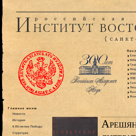
Пос
Ели
Юби
Гра
Некр
WMO:
ППВ 
Ско
Лекц
Выс
Моно
Главное меню
Новости
Арешян 
История
К 80-летию Победы
Структура