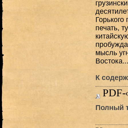
грузински
десятиле
Горького
печать, т
китайскую
пробужда
мысль уг
Востока..
К содерж
PDF-
Полный т