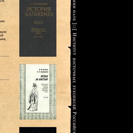
24.
рии
ауке
ой
ыка,