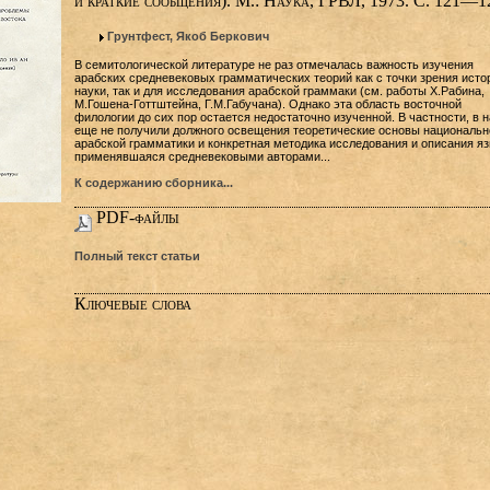
и краткие сообщения). М.: Наука, ГРВЛ, 1973. С. 121—1
Грунтфест, Якоб Беркович
В семитологической литературе не раз отмечалась важность изучения
арабских средневековых грамматических теорий как с точки зрения исто
науки, так и для исследования арабской граммаки (см. работы X.Рабина,
М.Гошена-Готтштейна, Г.М.Габучана). Однако эта область восточной
филологии до сих пор остается недостаточно изученной. В частности, в н
еще не получили должного освещения теоретические основы национальн
арабской грамматики и конкретная методика исследования и описания яз
применявшаяся средневековыми авторами...
К содержанию сборника...
PDF-файлы
Полный текст статьи
Ключевые слова