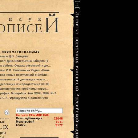
о просматриваемые
алась Д.В. Зайцева
лог: Дина Валерьевна Зайцева (1...
к работы Отдела рукописей и до...
вью И.Ф. Поповой на Радио «Комс...
вка новых поступлений в Библи...
 монгольской делегации участн...
делегации из города Измир (03.06...
евские чтения: проблемы корее...
рафия: Mongolica. Том XXIX, 2026, № 2
и С.А. Французова в рамках Летн...
На сайте СПб ИВР РАН
Всего публикаций
11046
ные
Монографий
1611
Статей
9172
. IX
ции