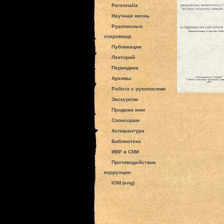
Personalia
Научная жизнь
Рукописные
сокровища
Публикации
Лекторий
Периодика
Архивы
Работа с рукописями
Экскурсии
Продажа книг
Спонсорам
Аспирантура
Библиотека
ИВР в СМИ
Противодействие
коррупции
IOM (eng)