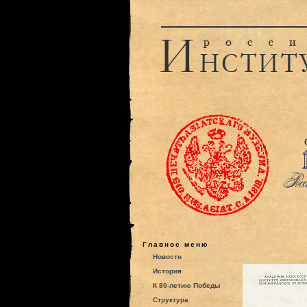
Главное меню
Новости
История
К 80-летию Победы
Структура