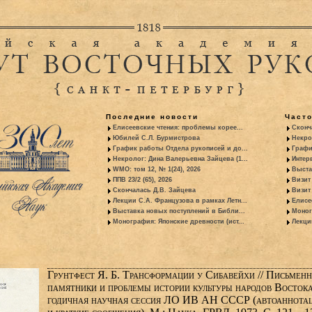
Последние новости
Част
Елисеевские чтения: проблемы корее...
Сконч
Юбилей С.Л. Бурмистрова
Некро
График работы Отдела рукописей и до...
Графи
Некролог: Дина Валерьевна Зайцева (1...
Интер
WMO: том 12, № 1(24), 2026
Выста
ППВ 23/2 (65), 2026
Визит
Скончалась Д.В. Зайцева
Визит 
Лекции С.А. Французова в рамках Летн...
Елисе
Выставка новых поступлений в Библи...
Моног
Монография: Японские древности (ист...
Лекци
Грунтфест Я. Б. Трансформации у Сибавейхи // Письмен
памятники и проблемы истории культуры народов Востока
годичная научная сессия ЛО ИВ АН СССР (автоаннота