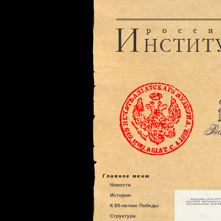
Главное меню
Новости
История
К 80-летию Победы
Структура