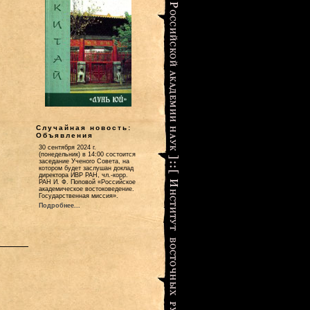
Случайная новость:
Объявления
30 сентября 2024 г.
(понедельник) в 14:00 состоится
заседание Ученого Совета, на
котором будет заслушан доклад
директора ИВР РАН, чл.-корр.
РАН И. Ф. Поповой «Российское
академическое востоковедение.
Государственная миссия».
Подробнее...