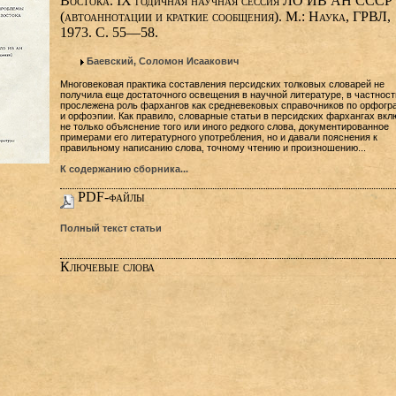
Востока. IX годичная научная сессия ЛО ИВ АН СССР
(автоаннотации и краткие сообщения). М.: Наука, ГРВЛ,
1973. С. 55—58.
Баевский, Соломон Исаакович
Многовековая практика составления персидских толковых словарей не
получила еще достаточного освещения в научной литературе, в частност
прослежена роль фархангов как средневековых справочников по орфогр
и орфоэпии. Как правило, словарные статьи в персидских фархангах вкл
не только объяснение того или иного редкого слова, документированное
примерами его литературного употребления, но и давали пояснения к
правильному написанию слова, точному чтению и произношению...
К содержанию сборника...
PDF-файлы
Полный текст статьи
Ключевые слова