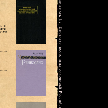
и, не
афии
ючали