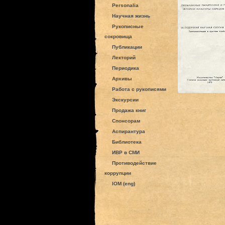
Personalia
Научная жизнь
Рукописные
сокровища
Публикации
Лекторий
Периодика
Архивы
Работа с рукописями
Экскурсии
Продажа книг
Спонсорам
Аспирантура
Библиотека
ИВР в СМИ
Противодействие
коррупции
IOM (eng)