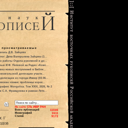
о просматриваемые
алась Д.В. Зайцева
лог: Дина Валерьевна Зайцева (1...
к работы Отдела рукописей и до...
вью И.Ф. Поповой на Радио «Комс...
вка новых поступлений в Библи...
 монгольской делегации участн...
делегации из города Измир (03.06...
евские чтения: проблемы корее...
рафия: Mongolica. Том XXIX, 2026, № 2
и С.А. Французова в рамках Летн...
На сайте СПб ИВР РАН
Всего публикаций
11046
Монографий
1611
Статей
9172
 //
одов