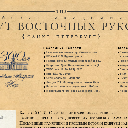
Последние новости
Част
Елисеевские чтения: проблемы корее...
Сконч
Юбилей С.Л. Бурмистрова
Некро
График работы Отдела рукописей и до...
Графи
Некролог: Дина Валерьевна Зайцева (1...
Интер
WMO: том 12, № 1(24), 2026
Выста
ППВ 23/2 (65), 2026
Визит
Скончалась Д.В. Зайцева
Визит 
Лекции С.А. Французова в рамках Летн...
Елисе
Выставка новых поступлений в Библи...
Моног
Монография: Японские древности (ист...
Лекци
Баевский С. И. Обозначение правильного чтения и
произношения слов в средневековых персидских фархангах
Письменные памятники и проблемы истории культуры нар