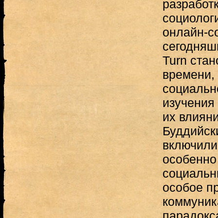
разработк
социолог
онлайн-с
сегодняшн
Turn ста
времени,
социальн
изучения
их влиян
Буддийск
включили
особенно
социальны
особое п
коммуник
парадокс