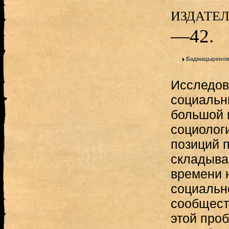
издател
—42.
Бадмацыренов
Исследов
социальн
большой и
социологи
позиций п
складыва
времени 
социальн
сообщест
этой про