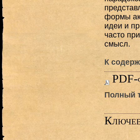
представ
формы ак
идеи и пр
часто пр
смысл.
К содерж
PDF-
Полный т
Ключев