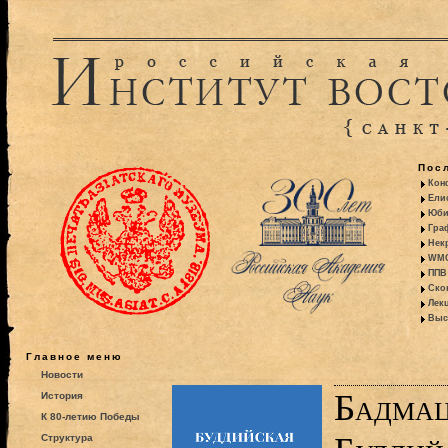
Пос
Кон
Ели
Юби
Гра
Некр
WMO:
ППВ 
Ско
Лекц
Выс
Главное меню
Новости
Бадмац
История
К 80-летию Победы
Структура