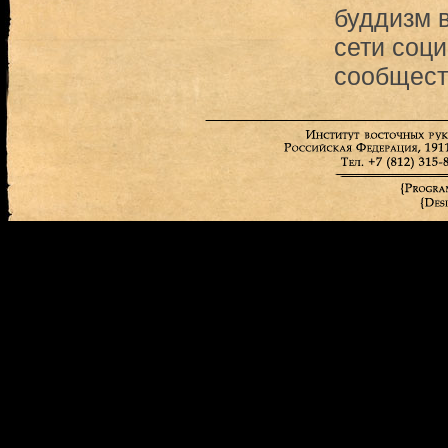
буддизм 
сети соц
сообщест