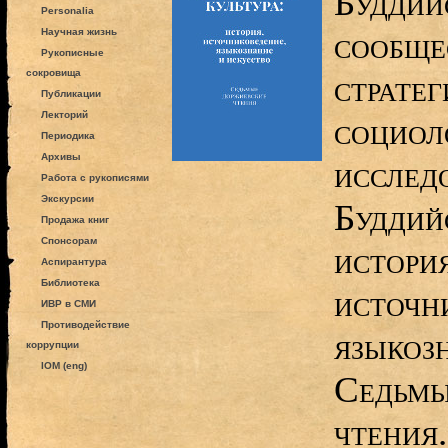
Буддий
Personalia
сообще
Научная жизнь
Рукописные
сокровища
стратег
Публикации
Лекторий
социол
Периодика
Архивы
исследо
Работа с рукописями
Экскурсии
Буддийс
Продажа книг
Спонсорам
история
Аспирантура
Библиотека
источн
ИВР в СМИ
Противодействие
языкозн
коррупции
IOM (eng)
Седьмы
чтения.