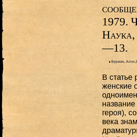
сообще
1979. Ч
Наука,
—13.
Бурман, Алла 
В статье
женские 
одноимен
название
героя), с
века зна
драматур