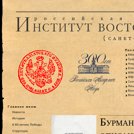
Пос
Юби
Гра
Некр
Ели
WMO:
ППВ 
Ско
Лекц
Выс
Моно
Главное меню
Новости
Бурман
История
К 80-летию Победы
Структура