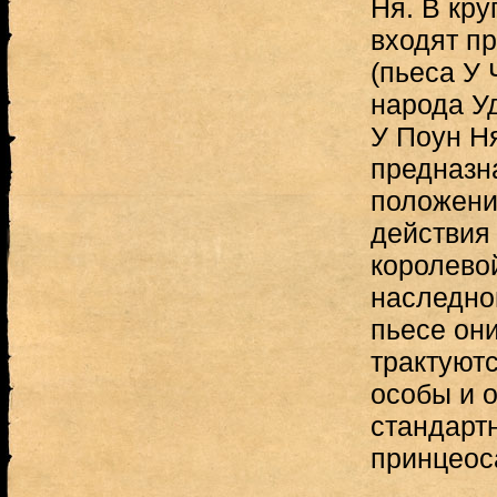
Ня. В кр
входят п
(пьеса У 
народа У
У Поун Н
предназн
положени
действия 
королевой
наследног
пьесе они
трактуют
особы и 
стандарт
принцеос