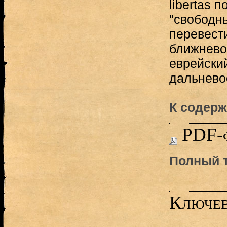
libertas 
"свободн
перевести
ближнево
еврейский
дальневос
К содерж
PDF-
Полный т
Ключев