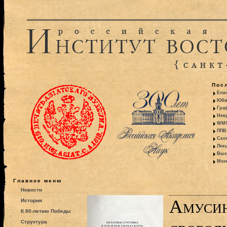
Пос
Ели
Юби
Гра
Некр
WMO:
ППВ 
Ско
Лекц
Выс
Моно
Главное меню
Новости
Амусин
История
К 80-летию Победы
Структура