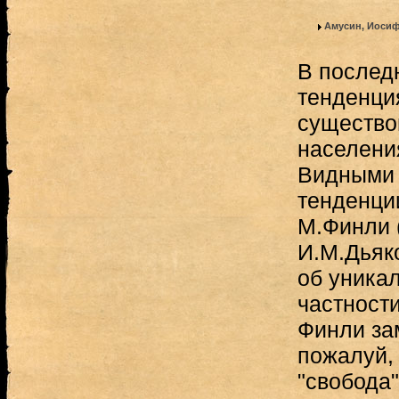
Амусин, Иоси
В послед
тенденци
существо
населени
Видными 
тенденции
М.Финли 
И.М.Дьяк
об уникал
частности
Финли за
пожалуй, 
"свобода"