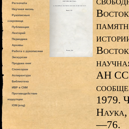
свобод
Personalia
Восток
Научная жизнь
Рукописные
сокровища
памятн
Публикации
Лекторий
истори
Периодика
Архивы
Восток
Работа с рукописями
Экскурсии
научна
Продажа книг
Спонсорам
АН ССС
Аспирантура
Библиотека
сообще
ИВР в СМИ
Противодействие
1979. Ч
коррупции
IOM (eng)
Наука,
—76.