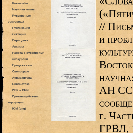
«Слова
Personalia
(«Пяти
Научная жизнь
Рукописные
сокровища
// Пис
Публикации
Лекторий
и проб
Периодика
Архивы
культу
Работа с рукописями
Экскурсии
Восток
Продажа книг
Спонсорам
научна
Аспирантура
Библиотека
АН ССС
ИВР в СМИ
Противодействие
сообще
коррупции
IOM (eng)
г. Част
ГРВЛ, 