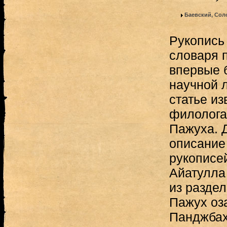
Баевский, Сол
Рукопись 
словаря 
впервые 
научной л
статье из
филолога
Пажуха. 
описание
рукописе
Айатулла 
из разде
Пажух оз
Панджбах