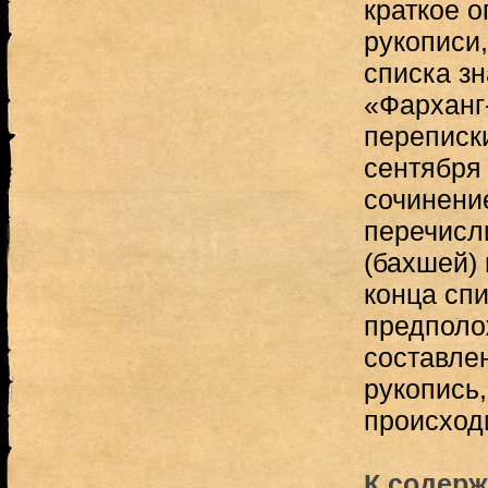
краткое 
рукописи,
списка зн
«Фарханг
переписк
сентября 
сочинени
перечисл
(бахшей) 
конца спи
предполо
составлен
рукопись,
происходи
К содерж