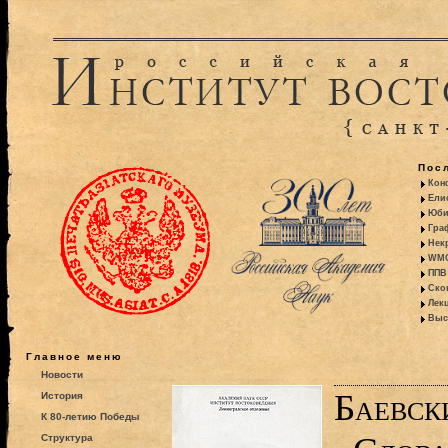
Пос
Кон
Ели
Юби
Гра
Некр
WMO:
ППВ 
Ско
Лекц
Выс
Главное меню
Новости
Баевск
История
К 80-летию Победы
Структура