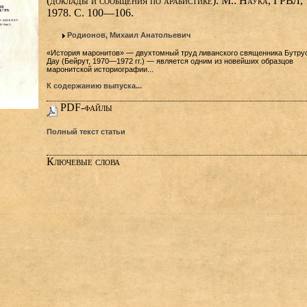
(доклады и сообщения по арабистике). М.: Наука, ГРВЛ,
1978. С. 100—106.
Родионов, Михаил Анатольевич
«История маронитов» — двухтомный труд ливанского священника Бутру
Дау (Бейрут, 1970—1972 гг.) — является одним из новейших образцов
маронитской историографии...
К содержанию выпуска...
PDF-файлы
Полный текст статьи
Ключевые слова