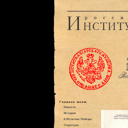
Главное меню
Новости
История
К 80-летию Победы
Структура