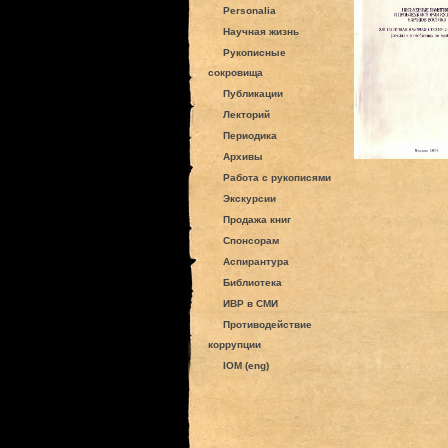
Personalia
Научная жизнь
Рукописные
сокровища
Публикации
Лекторий
Периодика
Архивы
Работа с рукописями
Экскурсии
Продажа книг
Спонсорам
Аспирантура
Библиотека
ИВР в СМИ
Противодействие
коррупции
IOM (eng)