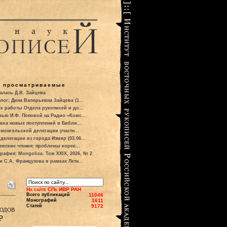
о просматриваемые
алась Д.В. Зайцева
лог: Дина Валерьевна Зайцева (1...
к работы Отдела рукописей и до...
вью И.Ф. Поповой на Радио «Комс...
вка новых поступлений в Библи...
 монгольской делегации участн...
делегации из города Измир (03.06...
евские чтения: проблемы корее...
рафия: Mongolica. Том XXIX, 2026, № 2
и С.А. Французова в рамках Летн...
На сайте СПб ИВР РАН
Всего публикаций
11046
Монографий
1611
Статей
9172
одов
Р