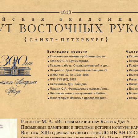
Последние новости
Част
Елисеевские чтения: проблемы корее...
Сконч
Юбилей С.Л. Бурмистрова
Некро
График работы Отдела рукописей и до...
Графи
Некролог: Дина Валерьевна Зайцева (1...
Интер
WMO: том 12, № 1(24), 2026
Выста
ППВ 23/2 (65), 2026
Визит
Скончалась Д.В. Зайцева
Визит 
Лекции С.А. Французова в рамках Летн...
Елисе
Выставка новых поступлений в Библи...
Моног
Монография: Японские древности (ист...
Лекци
Родионов М. А. «История маронитов» Бугруса Дау //
Письменные памятники и проблемы истории культуры нар
Востока. XIII годичная научная сессия ЛО ИВ АН ССС