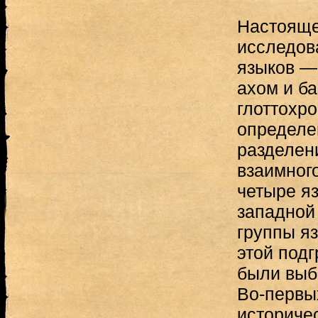
Настояще
исследов
языков — 
ахом и ба
глоттохр
определе
разделен
взаимног
четыре яз
западной
группы яз
этой под
были выб
Во-первых
историче