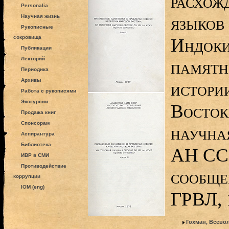
расхож
Personalia
языков
Научная жизнь
Рукописные
сокровища
Индоки
Публикации
Лекторий
памятн
Периодика
Архивы
истори
Работа с рукописями
Экскурсии
Восток
Продажа книг
Спонсорам
научна
Аспирантура
Библиотека
АН ССС
ИВР в СМИ
Противодействие
сообщен
коррупции
IOM (eng)
ГРВЛ, 
Гохман, Всево