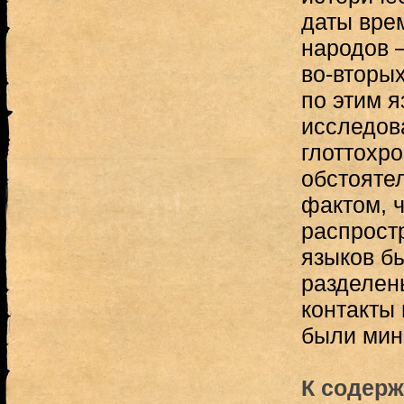
даты вре
народов 
во-вторых
по этим 
исследов
глоттохр
обстояте
фактом, 
распрост
языков б
разделены
контакты
были мин
К содерж