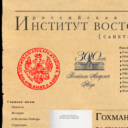
Пос
Ели
Юби
Гра
Некр
WMO:
ППВ 
Ско
Лекц
Выс
Моно
Главное меню
Новости
Гохман
История
К 80-летию Победы
Структура