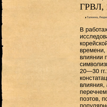
ГРВЛ, 
Галкина, Людм
В работа
исследов
корейской
времени, 
влиянии 
символиз
20—30 гг
констата
влияния,
перечнем
поэтов, 
популярн