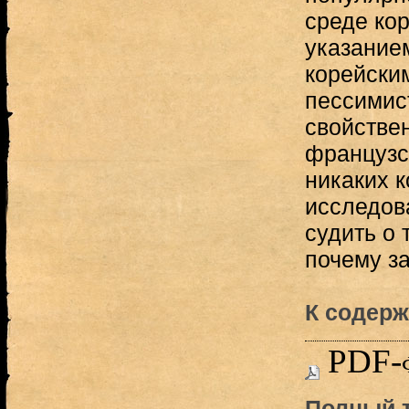
среде кор
указание
корейски
пессимис
свойстве
французс
никаких 
исследов
судить о 
почему за
К содерж
PDF-
Полный т