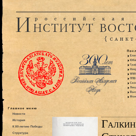
Пос
Ели
Юби
Гра
Некр
WMO:
ППВ 
Ско
Лекц
Выс
Моно
Главное меню
Новости
Галкин
История
К 80-летию Победы
Структура