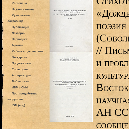
Стихот
Personalia
«Дождь
Научная жизнь
Рукописные
сокровища
поэзия
Публикации
Лекторий
(Соволь
Периодика
Архивы
// Пис
Работа с рукописями
Экскурсии
и проб
Продажа книг
Спонсорам
культу
Аспирантура
Библиотека
Восток
ИВР в СМИ
Противодействие
научна
коррупции
IOM (eng)
АН ССС
сообщен