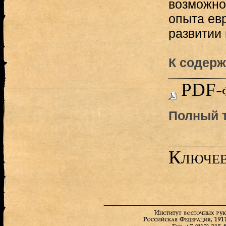
возможно
опыта ев
развитии 
К содерж
PDF-
Полный т
Ключев