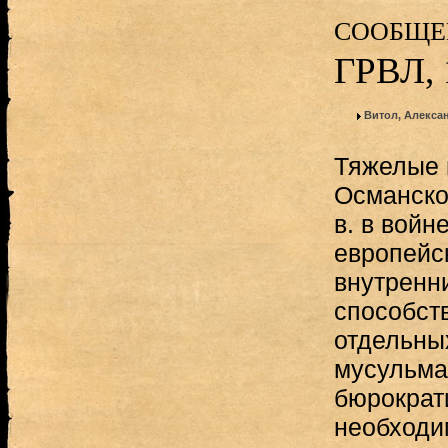
сообщен
ГРВЛ, 
Витол, Алекса
Тяжелые 
Османской
в. в войн
европейс
внутренн
способст
отдельны
мусульма
бюрократ
необходи