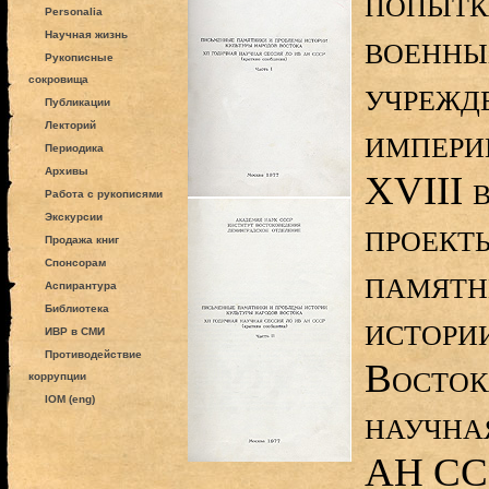
попытк
Personalia
военны
Научная жизнь
Рукописные
сокровища
учрежд
Публикации
Лекторий
империи
Периодика
Архивы
ХVIII в
Работа с рукописями
Экскурсии
проект
Продажа книг
Спонсорам
памятн
Аспирантура
Библиотека
истори
ИВР в СМИ
Противодействие
Восток
коррупции
IOM (eng)
научна
АН ССС