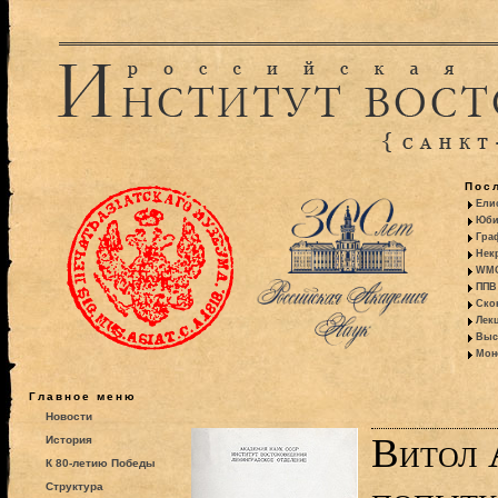
Пос
Ели
Юби
Гра
Некр
WMO:
ППВ 
Ско
Лекц
Выс
Моно
Главное меню
Новости
Витол 
История
К 80-летию Победы
Структура