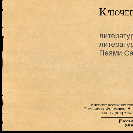
Ключев
литерату
литерату
Пеями С