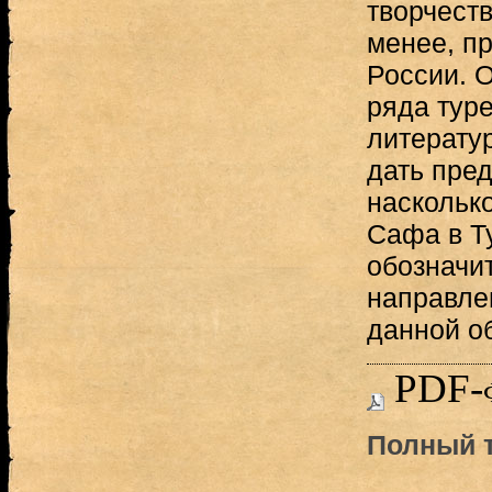
творчеств
менее, пр
России. 
ряда туре
литерату
дать пред
наскольк
Сафа в Ту
обозначи
направле
данной о
PDF-
Полный т