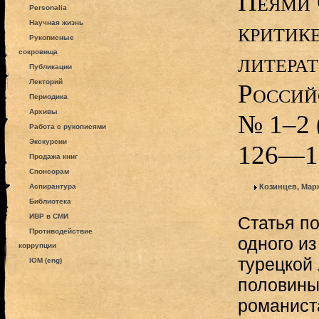
Пеями 
Personalia
критике
Научная жизнь
Рукописные
сокровища
литерат
Публикации
Лекторий
Россий
Периодика
Архивы
№ 1–2 (
Работа с рукописями
Экскурсии
126—1
Продажа книг
Спонсорам
Аспирантура
Козинцев, Мар
Библиотека
ИВР в СМИ
Статья п
Противодействие
одного и
коррупции
турецкой
IOM (eng)
половины
романист