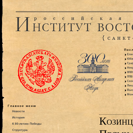
Пос
Ели
Юби
Гра
Некр
WMO:
ППВ 
Ско
Лекц
Выс
Моно
Главное меню
Новости
Козинц
История
К 80-летию Победы
Структура