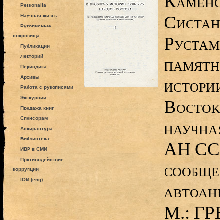
Каменс
Personalia
Систан
Научная жизнь
Рукописные
сокровища
Рустам
Публикации
Лекторий
памятн
Периодика
Архивы
истори
Работа с рукописями
Экскурсии
Восток
Продажа книг
Спонсорам
научна
Аспирантура
Библиотека
АН ССС
ИВР в СМИ
Противодействие
сообще
коррупции
IOM (eng)
автоан
М.: ГР