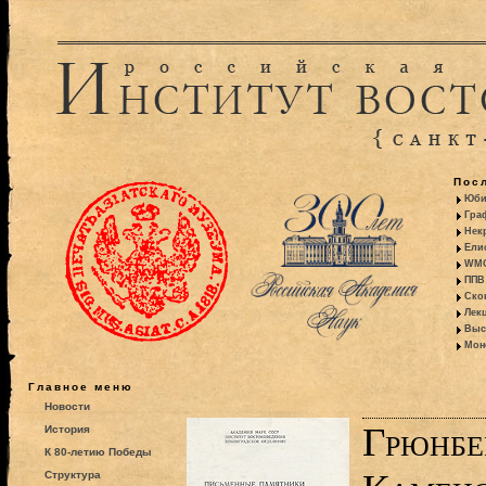
Пос
Юби
Гра
Некр
Ели
WMO:
ППВ 
Ско
Лекц
Выс
Моно
Главное меню
Новости
Грюнбе
История
К 80-летию Победы
Структура