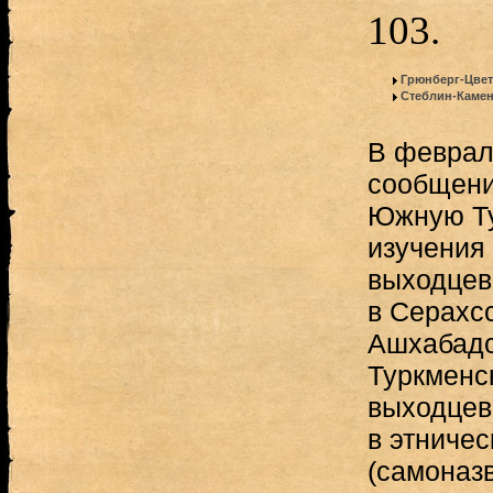
103.
Грюнберг-Цвет
Стеблин-Камен
В феврале
сообщени
Южную Ту
изучения
выходцев
в Серахс
Ашхабадс
Туркменс
выходцев
в этничес
(самоназв