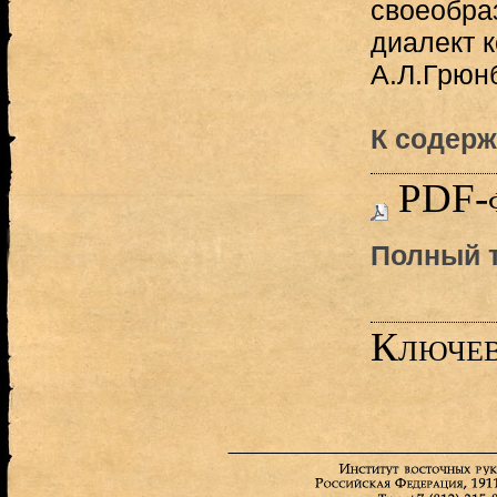
своеобра
диалект 
А.Л.Грюнбе
К содерж
PDF-
Полный т
Ключев