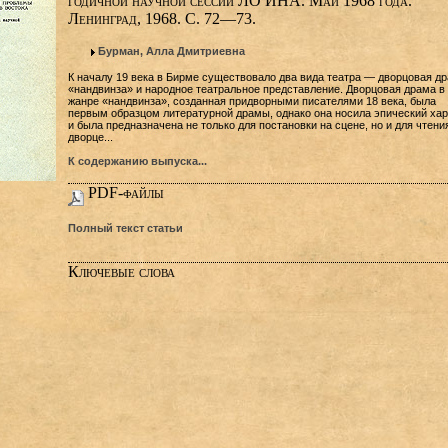
годичной научной сессии ЛО ИНА. Май 1968 года.
Ленинград, 1968. C. 72—73.
Бурман, Алла Дмитриевна
К началу 19 века в Бирме существовало два вида театра — дворцовая д
«нандвинза» и народное театральное представление. Дворцовая драма в
жанре «нандвинза», созданная придворными писателями 18 века, была
первым образцом литературной драмы, однако она носила эпический хар
и была предназначена не только для постановки на сцене, но и для чтени
дворце...
К содержанию выпуска...
PDF-файлы
Полный текст статьи
Ключевые слова