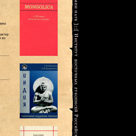
рама
актер
я во