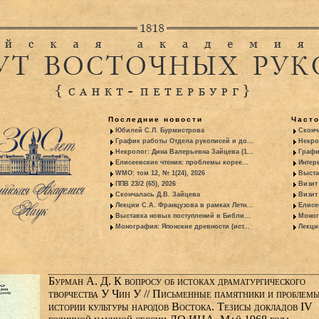
Последние новости
Част
Юбилей С.Л. Бурмистрова
Сконч
График работы Отдела рукописей и до...
Некро
Некролог: Дина Валерьевна Зайцева (1...
Графи
Елисеевские чтения: проблемы корее...
Интер
WMO: том 12, № 1(24), 2026
Выста
ППВ 23/2 (65), 2026
Визит
Скончалась Д.В. Зайцева
Визит 
Лекции С.А. Французова в рамках Летн...
Елисе
Выставка новых поступлений в Библи...
Моног
Монография: Японские древности (ист...
Лекци
Бурман А. Д. К вопросу об истоках драматургического
творчества У Чин У // Письменные памятники и проблем
истории культуры народов Востока. Тезисы докладов IV