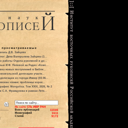
о просматриваемые
алась Д.В. Зайцева
лог: Дина Валерьевна Зайцева (1...
к работы Отдела рукописей и до...
вью И.Ф. Поповой на Радио «Комс...
вка новых поступлений в Библи...
 монгольской делегации участн...
делегации из города Измир (03.06...
евские чтения: проблемы корее...
рафия: Mongolica. Том XXIX, 2026, № 2
и С.А. Французова в рамках Летн...
На сайте СПб ИВР РАН
Всего публикаций
11046
Монографий
1611
Статей
9172
ы