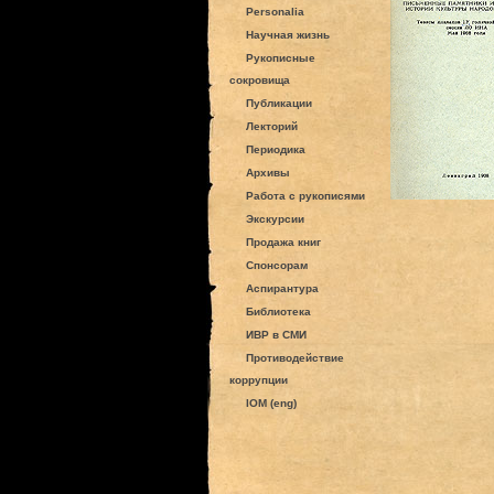
Personalia
Научная жизнь
Рукописные
сокровища
Публикации
Лекторий
Периодика
Архивы
Работа с рукописями
Экскурсии
Продажа книг
Спонсорам
Аспирантура
Библиотека
ИВР в СМИ
Противодействие
коррупции
IOM (eng)