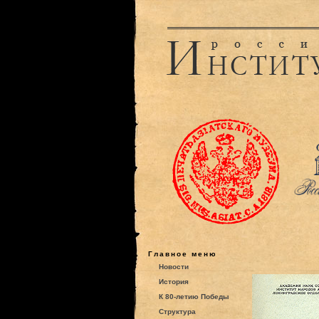
Главное меню
Новости
История
К 80-летию Победы
Структура