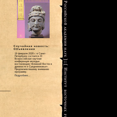
Случайная новость:
Объявления
19 февраля 2026 г. в Санкт-
Петербурге состоится III
Всероссийская научная
конференция молодых
востоковедов «Ближний Восток в
древности и Средневековье».
Предлагаем вашему вниманию
программу.
Подробнее...