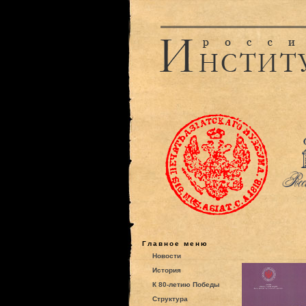
Главное меню
Новости
История
К 80-летию Победы
Структура