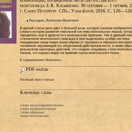
конференции, посвященной 90-летию российского
монголоведа З. К. Касьяненко. 30 сентября — 1 октября, 
г. Санкт Петербург. СПб.; Улан-Батор, 2016. C. 120—126
Рассадин, Валентин Иванович
В данной статье речь идет о большой роли, которую сыграли изобразите
слова в истории развития глагольной системы монгольских языков, кото
зародилась еще в древности в монгольском праязыке. Уже в древний пер
становления монгольского праязыка в нем выделилась особая система,
передающая средствами языка образы от звукового и образного восприя
человеком окружающей его объективной действительности, а также обра
результатов некоторых действий, что создало специфику строя монгольс
языков, что хорошо видно на примере халха-монгольского языка...
К содержанию сборника...
PDF-файлы
Полный текст статьи
Ключевые слова
слова звукоподражательные
слова изобразительные
слова образные
языки монгольские