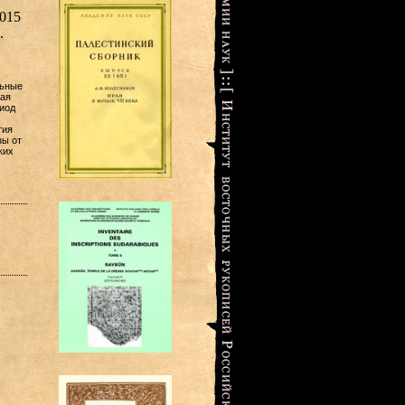
2015
.
льные
рая
иод
тия
зы от
ких