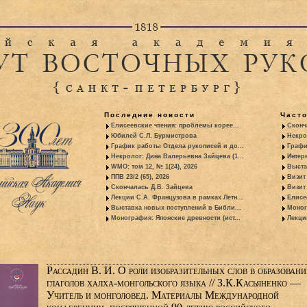
Последние новости
Част
Елисеевские чтения: проблемы корее...
Сконч
Юбилей С.Л. Бурмистрова
Некро
График работы Отдела рукописей и до...
Графи
Некролог: Дина Валерьевна Зайцева (1...
Интер
WMO: том 12, № 1(24), 2026
Выста
ППВ 23/2 (65), 2026
Визит
Скончалась Д.В. Зайцева
Визит 
Лекции С.А. Французова в рамках Летн...
Елисе
Выставка новых поступлений в Библи...
Моног
Монография: Японские древности (ист...
Лекци
Рассадин В. И. О роли изобразительных слов в образовани
глаголов халха-монгольского языка // З.К.Касьяненко —
Учитель и монголовед. Материалы Международной