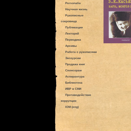
Personalia
Научная жизнь
Рукописные
сокровища
Публикации
Лекторий
Периодика
Архивы
Работа с рукописями
Экскурсии
Продажа книг
Спонсорам
Аспирантура
Библиотека
ИВР в СМИ
Противодействие
коррупции
IOM (eng)