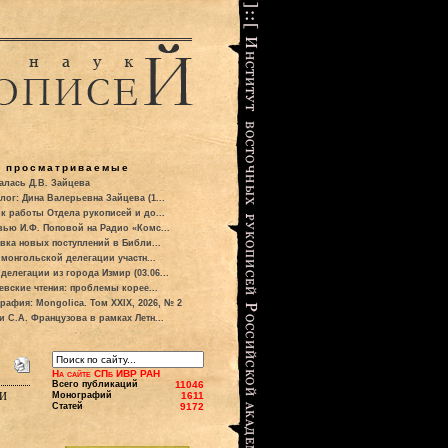
о просматриваемые
алась Д.В. Зайцева
лог: Дина Валерьевна Зайцева (1...
к работы Отдела рукописей и до...
вью И.Ф. Поповой на Радио «Комс...
вка новых поступлений в Библи...
 монгольской делегации участн...
делегации из города Измир (03.06...
евские чтения: проблемы корее...
рафия: Mongolica. Том XXIX, 2026, № 2
и С.А. Французова в рамках Летн...
На сайте СПб ИВР РАН
Всего публикаций
11046
и
Монографий
1611
Статей
9172