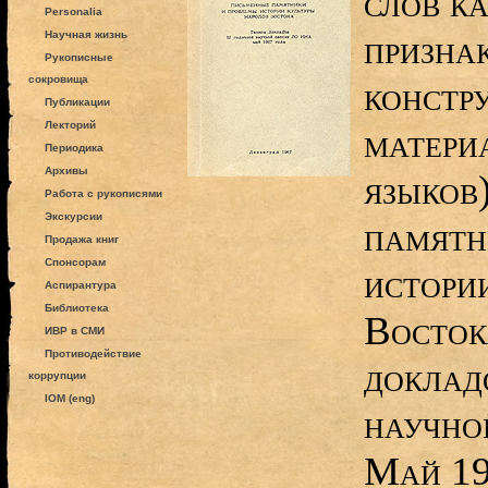
слов к
Personalia
призна
Научная жизнь
Рукописные
сокровища
констр
Публикации
Лекторий
матери
Периодика
Архивы
языков
Работа с рукописями
Экскурсии
памятн
Продажа книг
Спонсорам
истори
Аспирантура
Библиотека
Восток
ИВР в СМИ
Противодействие
докладо
коррупции
IOM (eng)
научно
Май 19