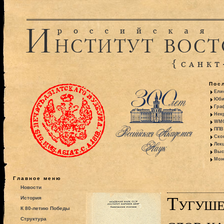
Пос
Ели
Юби
Гра
Некр
WMO:
ППВ 
Ско
Лекц
Выс
Моно
Главное меню
Новости
Тугуше
История
К 80-летию Победы
Структура