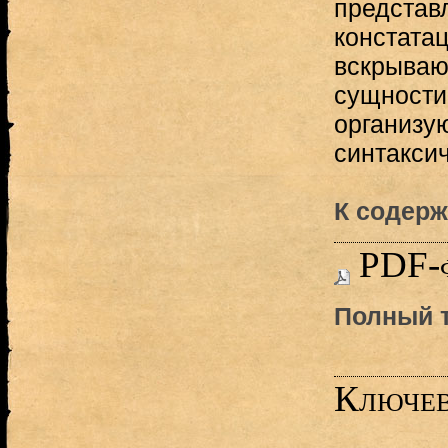
представ
констата
вскрываю
сущности
организу
синтаксич
К содерж
PDF-
Полный т
Ключев