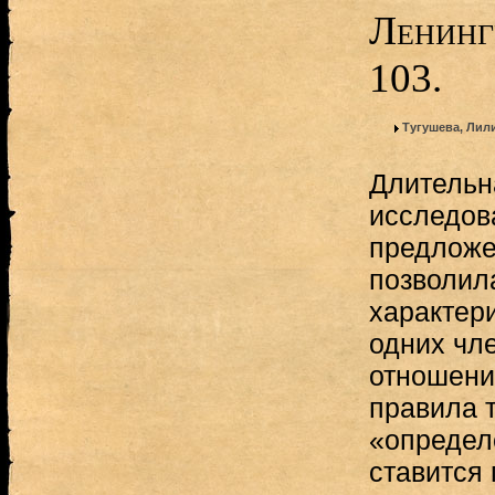
Ленинг
103.
Тугушева, Ли
Длительн
исследов
предложе
позволил
характер
одних чл
отношени
правила т
«определ
ставится