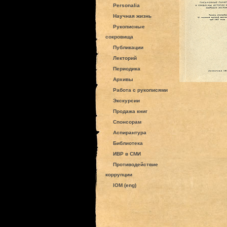
Personalia
Научная жизнь
Рукописные
сокровища
Публикации
Лекторий
Периодика
Архивы
Работа с рукописями
Экскурсии
Продажа книг
Спонсорам
Аспирантура
Библиотека
ИВР в СМИ
Противодействие
коррупции
IOM (eng)