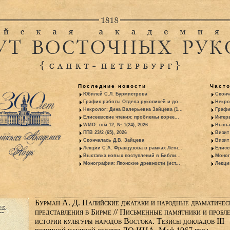
Последние новости
Част
Юбилей С.Л. Бурмистрова
Сконч
График работы Отдела рукописей и до...
Некро
Некролог: Дина Валерьевна Зайцева (1...
Графи
Елисеевские чтения: проблемы корее...
Интер
WMO: том 12, № 1(24), 2026
Выста
ППВ 23/2 (65), 2026
Визит
Скончалась Д.В. Зайцева
Визит 
Лекции С.А. Французова в рамках Летн...
Елисе
Выставка новых поступлений в Библи...
Моног
Монография: Японские древности (ист...
Лекци
Бурман А. Д. Палийские джатаки и народные драматичес
представления в Бирме // Письменные памятники и пробл
истории культуры народов Востока. Тезисы докладов III