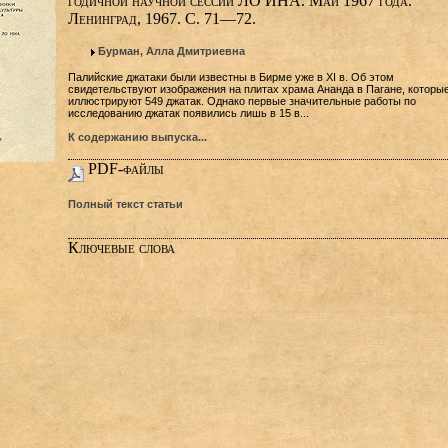
годичной научной сессии ЛО ИНА. Май 1967 года.
Ленинград, 1967. C. 71—72.
Бурман, Алла Дмитриевна
Палийские джатаки были известны в Бирме уже в XI в. Об этом
свидетельствуют изображения на плитах храма Ананда в Пагане, которы
иллюстрируют 549 джатак. Однако первые значительные работы по
исследованию джатак появились лишь в 15 в...
К содержанию выпуска...
PDF-файлы
Полный текст статьи
Ключевые слова