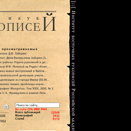
о просматриваемые
алась Д.В. Зайцева
лог: Дина Валерьевна Зайцева (1...
к работы Отдела рукописей и до...
вью И.Ф. Поповой на Радио «Комс...
вка новых поступлений в Библи...
 монгольской делегации участн...
делегации из города Измир (03.06...
евские чтения: проблемы корее...
рафия: Mongolica. Том XXIX, 2026, № 2
и С.А. Французова в рамках Летн...
На сайте СПб ИВР РАН
Всего публикаций
11046
кие
Монографий
1611
Статей
9172
емы